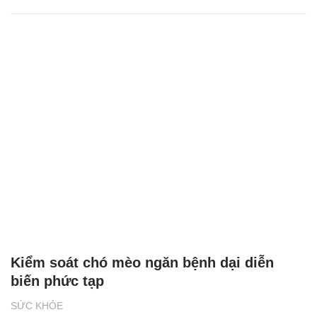
Kiểm soát chó mèo ngăn bệnh dại diễn
biến phức tạp
SỨC KHỎE