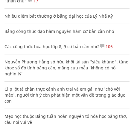
"thần chú"
17
Nhiều điểm bất thường ở bằng đại học của Lý Nhã Kỳ
Bảng công thức đạo hàm nguyên hàm cơ bản cần nhớ
Các công thức hóa học lớp 8, 9 cơ bản cần nhớ
106
Nguyễn Phương Hằng sở hữu khối tài sản "siêu khủng", từng
khoe sổ đỏ tính bằng cân, mắng cựu mẫu 'không có nổi
nghìn tỷ'
Clip lột tả chân thực cảnh anh trai và em gái như 'chó với
mèo', người tinh ý còn phát hiện một vấn đề trong giáo dục
con
Mẹo học thuộc Bảng tuần hoàn nguyên tố hóa học bằng thơ,
câu nói vui vẻ