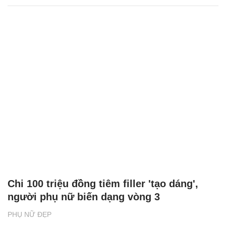
Chi 100 triệu đồng tiêm filler 'tạo dáng',
người phụ nữ biến dạng vòng 3
PHỤ NỮ ĐẸP