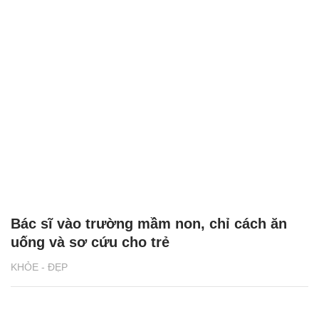
Bác sĩ vào trường mầm non, chỉ cách ăn
uống và sơ cứu cho trẻ
KHỎE - ĐẸP