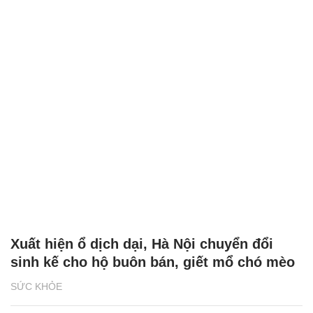
Xuất hiện ổ dịch dại, Hà Nội chuyển đổi
sinh kế cho hộ buôn bán, giết mổ chó mèo
SỨC KHỎE