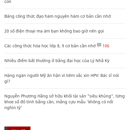
con
Bảng công thức đạo hàm nguyên hàm cơ bản cần nhớ
20 số điện thoại ma ám bạn không bao giờ nên gọi
Các công thức hóa học lớp 8, 9 cơ bản cần nhớ
106
Nhiều điểm bất thường ở bằng đại học của Lý Nhã Kỳ
Hàng ngàn người Mỹ ân hận vì tiêm vắc xin HPV: Bác sĩ nói
gì?
Nguyễn Phương Hằng sở hữu khối tài sản "siêu khủng", từng
khoe sổ đỏ tính bằng cân, mắng cựu mẫu 'không có nổi
nghìn tỷ'