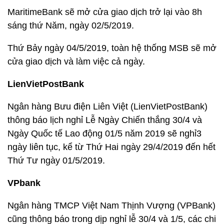
MaritimeBank sẽ mở cửa giao dịch trở lại vào 8h
sáng thứ Năm, ngày 02/5/2019.
Thứ Bảy ngày 04/5/2019, toàn hệ thống MSB sẽ mở
cửa giao dịch và làm việc cả ngày.
LienVietPostBank
Ngân hàng Bưu điện Liên Việt (LienVietPostBank)
thông báo lịch nghỉ Lễ Ngày Chiến thắng 30/4 và
Ngày Quốc tế Lao động 01/5 năm 2019 sẽ nghỉ3
ngày liên tục, kể từ Thứ Hai ngày 29/4/2019 đến hết
Thứ Tư ngày 01/5/2019.
VPbank
Ngân hàng TMCP Việt Nam Thịnh Vượng (VPBank)
cũng thông báo trong dịp nghỉ lễ 30/4 và 1/5, các chi