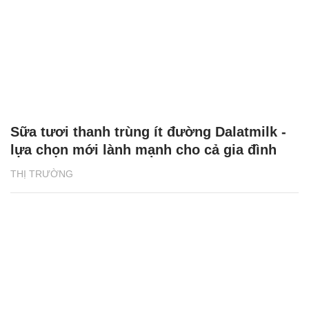
Sữa tươi thanh trùng ít đường Dalatmilk -
lựa chọn mới lành mạnh cho cả gia đình
THỊ TRƯỜNG