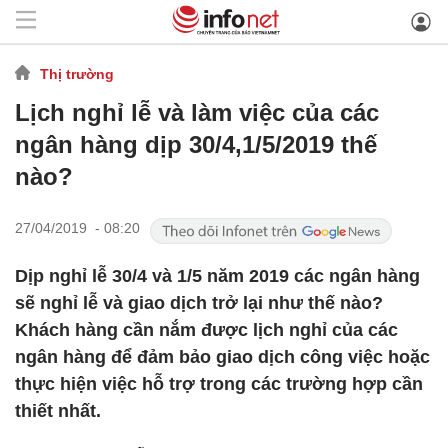
Thị trường
Lịch nghỉ lễ và làm việc của các
ngân hàng dịp 30/4,1/5/2019 thế
nào?
27/04/2019 - 08:20
Dịp nghỉ lễ 30/4 và 1/5 năm 2019 các ngân hàng
sẽ nghỉ lễ và giao dịch trở lại như thế nào?
Khách hàng cần nắm được lịch nghỉ của các
ngân hàng để đảm bảo giao dịch công việc hoặc
thực hiện việc hỗ trợ trong các trường hợp cần
thiết nhất.