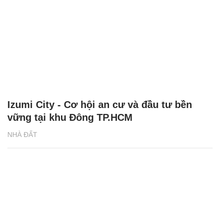
Izumi City - Cơ hội an cư và đầu tư bền
vững tại khu Đông TP.HCM
NHÀ ĐẤT