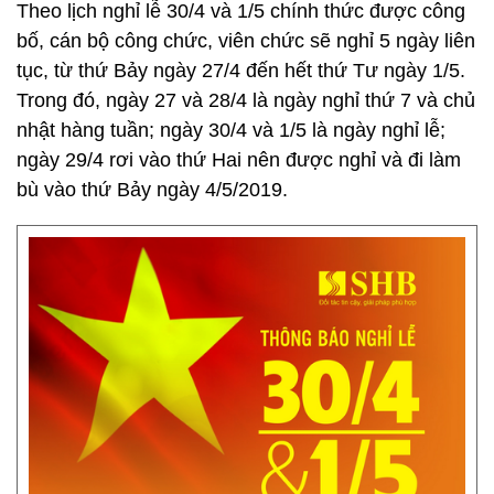
Theo lịch nghỉ lễ 30/4 và 1/5 chính thức được công
bố, cán bộ công chức, viên chức sẽ nghỉ 5 ngày liên
tục, từ thứ Bảy ngày 27/4 đến hết thứ Tư ngày 1/5.
Trong đó, ngày 27 và 28/4 là ngày nghỉ thứ 7 và chủ
nhật hàng tuần; ngày 30/4 và 1/5 là ngày nghỉ lễ;
ngày 29/4 rơi vào thứ Hai nên được nghỉ và đi làm
bù vào thứ Bảy ngày 4/5/2019.