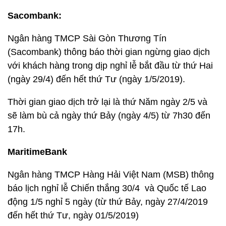
Sacombank:
Ngân hàng TMCP Sài Gòn Thương Tín
(Sacombank) thông báo thời gian ngừng giao dịch
với khách hàng trong dịp nghỉ lễ bắt đầu từ thứ Hai
(ngày 29/4) đến hết thứ Tư (ngày 1/5/2019).
Thời gian giao dịch trở lại là thứ Năm ngày 2/5 và
sẽ làm bù cả ngày thứ Bảy (ngày 4/5) từ 7h30 đến
17h.
MaritimeBank
Ngân hàng TMCP Hàng Hải Việt Nam (MSB) thông
báo lịch nghỉ lễ Chiến thắng 30/4 và Quốc tế Lao
động 1/5 nghỉ 5 ngày (từ thứ Bảy, ngày 27/4/2019
đến hết thứ Tư, ngày 01/5/2019)