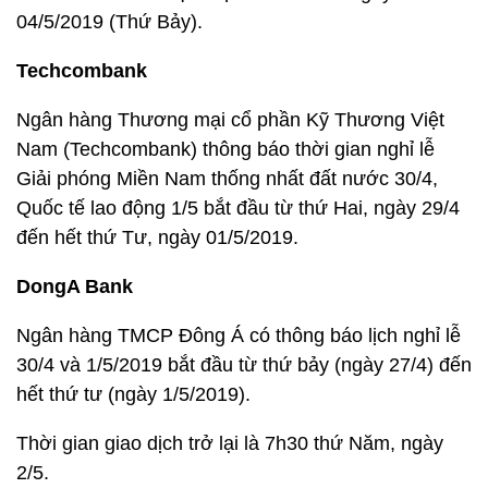
04/5/2019 (Thứ Bảy).
Techcombank
Ngân hàng Thương mại cổ phần Kỹ Thương Việt
Nam (Techcombank) thông báo thời gian nghỉ lễ
Giải phóng Miền Nam thống nhất đất nước 30/4,
Quốc tế lao động 1/5 bắt đầu từ thứ Hai, ngày 29/4
đến hết thứ Tư, ngày 01/5/2019.
DongA Bank
Ngân hàng TMCP Đông Á có thông báo lịch nghỉ lễ
30/4 và 1/5/2019 bắt đầu từ thứ bảy (ngày 27/4) đến
hết thứ tư (ngày 1/5/2019).
Thời gian giao dịch trở lại là 7h30 thứ Năm, ngày
2/5.