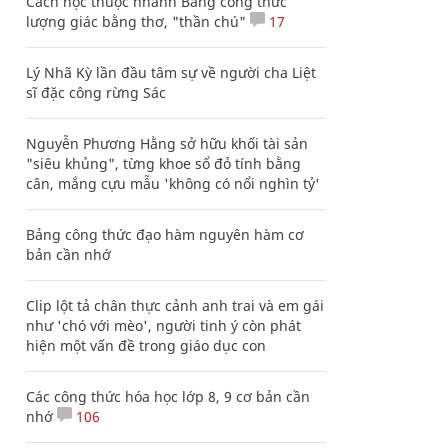
Cách học thuộc nhanh Bảng công thức
lượng giác bằng thơ, "thần chú"
17
Lý Nhã Kỳ lần đầu tâm sự về người cha Liệt
sĩ đặc công rừng Sác
Nguyễn Phương Hằng sở hữu khối tài sản
"siêu khủng", từng khoe sổ đỏ tính bằng
cân, mắng cựu mẫu 'không có nổi nghìn tỷ'
Bảng công thức đạo hàm nguyên hàm cơ
bản cần nhớ
Clip lột tả chân thực cảnh anh trai và em gái
như 'chó với mèo', người tinh ý còn phát
hiện một vấn đề trong giáo dục con
Các công thức hóa học lớp 8, 9 cơ bản cần
nhớ
106