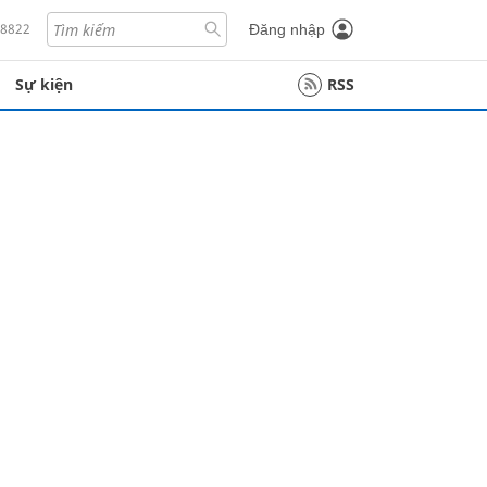
18822
Đăng nhập
Sự kiện
RSS