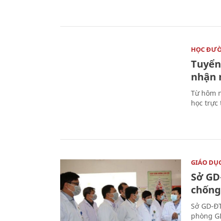
HỌC ĐƯ
Tuyển 
nhận 
Từ hôm n
học trực
GIÁO DỤ
Sở GD
chống
Sở GD-ĐT
phòng GD