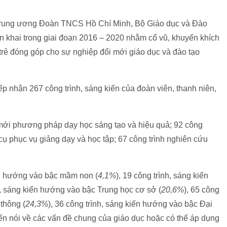
c Trung ương Đoàn TNCS Hồ Chí Minh, Bộ Giáo dục và Đào
ển khai trong giai đoạn 2016 – 2020 nhằm cổ vũ, khuyến khích
c trẻ đóng góp cho sự nghiệp đổi mới giáo dục và đào tạo
iếp nhận 267 công trình, sáng kiến của đoàn viên, thanh niên,
 mới phương pháp dạy học sáng tạo và hiệu quả; 92 công
 cụ phục vụ giảng dạy và học tập; 67 công trình nghiên cứu
ến hướng vào bậc mầm non (
4,1%
), 19 công trình, sáng kiến
nh, sáng kiến hướng vào bậc Trung học cơ sở (
20,6%
), 65 công
thông (
24,3%
), 36 công trình, sáng kiến hướng vào bậc Đại
kiến nói về các vấn đề chung của giáo dục hoặc có thể áp dụng