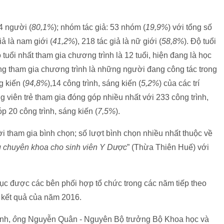
4 người (
80,1%
); nhóm tác giả: 53 nhóm (
19,9%
) với tổng số
iả là nam giới (
41,2%
), 218 tác giả là nữ giới (
58,8%
). Độ tuổi
ỏ tuổi nhất tham gia chương trình là 12 tuổi, hiện đang là học
ng tham gia chương trình là những người đang công tác trong
 kiến (
94,8%
),14 công trình, sáng kiến (
5,2%
) của các trí
g viên trẻ tham gia đóng góp nhiều nhất với 233 công trình,
óp 20 công trình, sáng kiến (
7,5%
).
i tham gia bình chọn; số lượt bình chọn nhiều nhất thuộc về
 chuyên khoa cho sinh viên Y Dược
” (Thừa Thiên Huế) với
 tục được các bên phối hợp tổ chức trong các năm tiếp theo
 kết quả của năm 2016.
ình,
ô
ng Nguyễn Quân - Nguyên Bộ trưởng Bộ Khoa học và