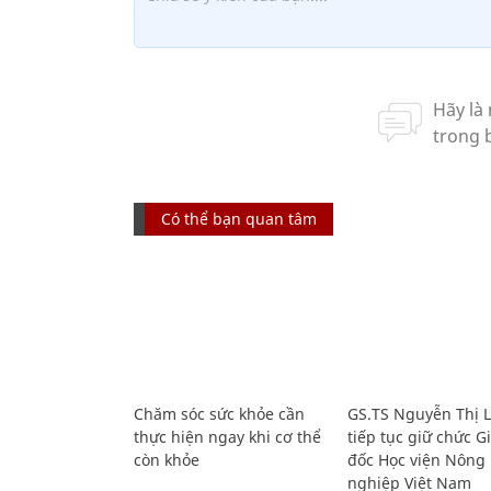
Có thể bạn quan tâm
Chăm sóc sức khỏe cần
GS.TS Nguyễn Thị 
thực hiện ngay khi cơ thể
tiếp tục giữ chức 
còn khỏe
đốc Học viện Nông
nghiệp Việt Nam