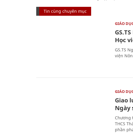
Tin cùng chuyên mục
GIÁO DỤ
GS.TS
Học v
GS.TS Ng
viện Nôn
GIÁO DỤ
Giao 
Ngày 
Chương t
THCS Thá
phần phá