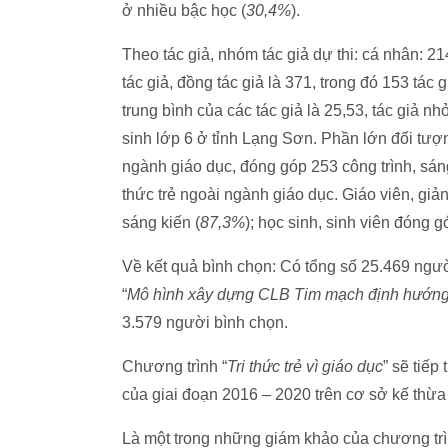
ở nhiều bậc học (
30,4%
).
Theo tác giả, nhóm tác giả dự thi: cá nhân: 21
tác giả, đồng tác giả là 371, trong đó 153 tác g
trung bình của các tác giả là 25,53, tác giả nh
sinh lớp 6 ở tỉnh Lạng Sơn. Phần lớn đối tượ
ngành giáo dục, đóng góp 253 công trình, sáng
thức trẻ ngoài ngành giáo dục. Giáo viên, giản
sáng kiến (
87,3%
); học sinh, sinh viên đóng g
Về kết quả bình chọn: Có tổng số 25.469 ngườ
“
Mô hình xây dựng CLB Tim mạch định hướng
3.579 người bình chọn.
Chương trình “
Tri thức trẻ vì giáo dục
” sẽ tiếp
của giai đoạn 2016 – 2020 trên cơ sở kế thừa
Là một trong những giám khảo của chương tr