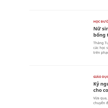
HỌC ĐƯ
Nữ si
bổng 
Tháng Tư
các học 
trên phạ
GIÁO DỤ
Kỷ ng
cho c
Vừa qua,
chuyển đ