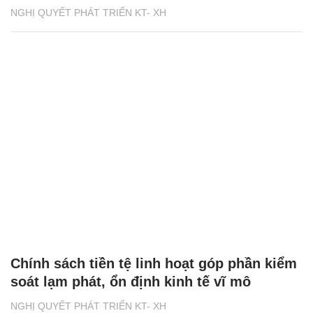
NGHỊ QUYẾT PHÁT TRIỂN KT- XH
Chính sách tiền tệ linh hoạt góp phần kiểm
soát lạm phát, ổn định kinh tế vĩ mô
NGHỊ QUYẾT PHÁT TRIỂN KT- XH