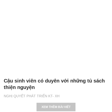
Cậu sinh viên có duyên với những tủ sách
thiện nguyện
NGHỊ QUYẾT PHÁT TRIỂN KT- XH
XEM THÊM BÀI VIẾT