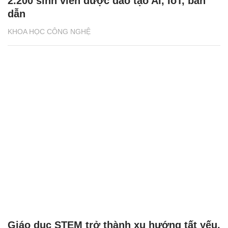
2.200 sinh viên được đào tạo AI, IoT, bán
dẫn
KHOA HỌC CÔNG NGHỆ
Giáo dục STEM trở thành xu hướng tất yếu,