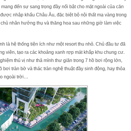
, mang đến sự sang trọng đầy nổi bật cho mặt ngoài của căn
u được nhập khẩu Châu Âu, đặc biệt bộ nội thất mạ vàng trong
 chủ nhân hưởng thụ và thăng hoa sau những giờ làm việc
h là hệ thống tiện ích như một resort thu nhỏ. Chủ đầu tư đã
ông viên, tạo ra các khoảng xanh rợp mát khắp khu chung cư.
ghiệm thú vị như thả mình thư giãn trong 7 hồ bơi rộng lớn,
ồ bơi tràn bờ và thác tràn nghệ thuật đầy sinh động, hay thỏa
ao ngoài trời…