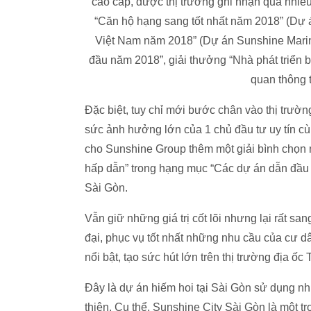
cao cấp, được thị trường ghi nhận qua nhiề
“Căn hộ hạng sang tốt nhất năm 2018” (Dự á
Việt Nam năm 2018” (Dự án Sunshine Marina
đầu năm 2018”, giải thưởng “Nhà phát triển b
quan thông t
Đặc biệt, tuy chỉ mới bước chân vào thị tr
sức ảnh hưởng lớn của 1 chủ đầu tư uy tín cù
cho Sunshine Group thêm một giải bình chọn 
hấp dẫn” trong hạng mục “Các dự án dẫn đầu 
Sài Gòn.
Vẫn giữ những giá trị cốt lõi nhưng lại rất s
đại, phục vụ tốt nhất những nhu cầu của cư dâ
nổi bật, tạo sức hút lớn trên thị trường địa ố
Đây là dự án hiếm hoi tại Sài Gòn sử dụng nh
thiện. Cụ thể, Sunshine City Sài Gòn là một t