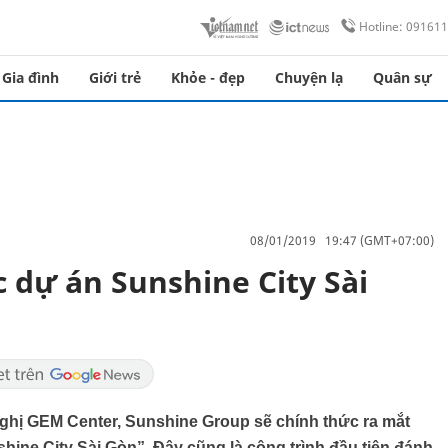
Hotline: 09161
Gia đình
Giới trẻ
Khỏe - đẹp
Chuyện lạ
Quân sự
08/01/2019 19:47 (GMT+07:00)
 dự án Sunshine City Sài
 nghị GEM Center, Sunshine Group sẽ chính thức ra mắt
ine City Sài Gòn”. Đây cũng là công trình đầu tiên đánh