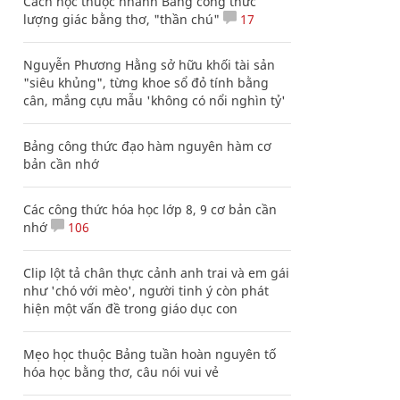
Cách học thuộc nhanh Bảng công thức
lượng giác bằng thơ, "thần chú"
17
Nguyễn Phương Hằng sở hữu khối tài sản
"siêu khủng", từng khoe sổ đỏ tính bằng
cân, mắng cựu mẫu 'không có nổi nghìn tỷ'
Bảng công thức đạo hàm nguyên hàm cơ
bản cần nhớ
Các công thức hóa học lớp 8, 9 cơ bản cần
nhớ
106
Clip lột tả chân thực cảnh anh trai và em gái
như 'chó với mèo', người tinh ý còn phát
hiện một vấn đề trong giáo dục con
Mẹo học thuộc Bảng tuần hoàn nguyên tố
hóa học bằng thơ, câu nói vui vẻ