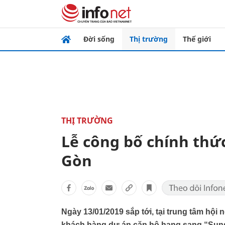
Đời sống
Thị trường
Thế giới
THỊ TRƯỜNG
Lễ công bố chính thức
Gòn
Ngày 13/01/2019 sắp tới, tại trung tâm hội
khách hàng dự án căn hộ hạng sang “Sunsh