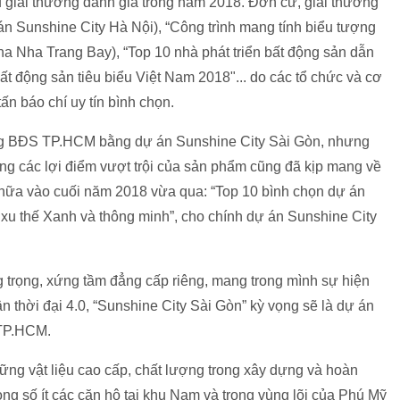
u giải thưởng danh giá trong năm 2018. Đơn cử, giải thưởng
n Sunshine City Hà Nội), “Công trình mang tính biểu tượng
 Nha Trang Bay), “Top 10 nhà phát triển bất động sản dẫn
ất động sản tiêu biểu Việt Nam 2018"... do các tổ chức và cơ
ấn báo chí uy tín bình chọn.
ường BĐS TP.HCM bằng dự án Sunshine City Sài Gòn, nhưng
ng các lợi điểm vượt trội của sản phẩm cũng đã kịp mang về
nữa vào cuối năm 2018 vừa qua: “Top 10 bình chọn dự án
xu thế Xanh và thông minh”, cho chính dự án Sunshine City
ang trọng, xứng tầm đẳng cấp riêng, mang trong mình sự hiện
n thời đại 4.0, “Sunshine City Sài Gòn” kỳ vọng sẽ là dự án
c TP.HCM.
ững vật liệu cao cấp, chất lượng trong xây dựng và hoàn
rong số ít các căn hộ tại khu Nam và trong vùng lõi của Phú Mỹ