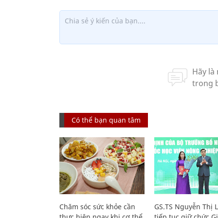
Có thể bạn quan tâm
Chăm sóc sức khỏe cần
GS.TS Nguyễn Thị 
thực hiện ngay khi cơ thể
tiếp tục giữ chức 