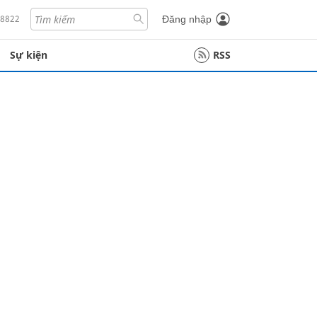
18822
Đăng nhập
Sự kiện
RSS