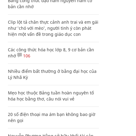
Bảng công thức đạo hàm nguyên hàm cơ
bản cần nhớ
Clip lột tả chân thực cảnh anh trai và em gái
như 'chó với mèo', người tinh ý còn phát
hiện một vấn đề trong giáo dục con
Các công thức hóa học lớp 8, 9 cơ bản cần
nhớ
106
Nhiều điểm bất thường ở bằng đại học của
Lý Nhã Kỳ
Mẹo học thuộc Bảng tuần hoàn nguyên tố
hóa học bằng thơ, câu nói vui vẻ
20 số điện thoại ma ám bạn không bao giờ
nên gọi
Nguyễn Phương Hằng sở hữu khối tài sản