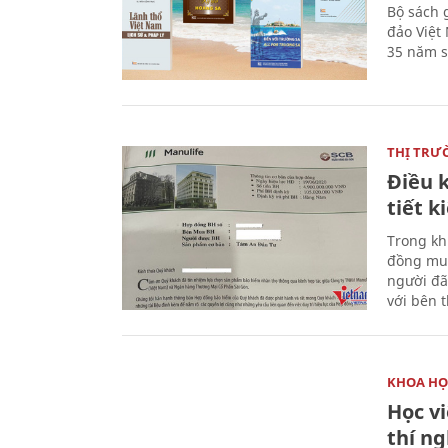
Bộ sách 
đảo Việt
35 năm s
THỊ TRƯ
Điều k
tiết 
Trong kh
đồng mua
người đã
với bên 
KHOA HỌ
Học v
thí n