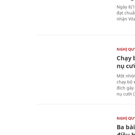
Ngày 8/1
đạt chuẩ
nhận Vila
NGHỊ QUY
Chạy 
nụ cư
Một nhóm
chạy bộ 
đích gây
nụ cười 
NGHỊ QUY
Ba bài
điều 