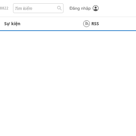
18822
Đăng nhập
Sự kiện
RSS