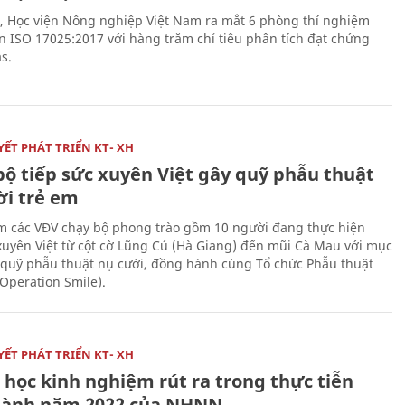
, Học viện Nông nghiệp Việt Nam ra mắt 6 phòng thí nghiệm
n ISO 17025:2017 với hàng trăm chỉ tiêu phân tích đạt chứng
s.
ẾT PHÁT TRIỂN KT- XH
bộ tiếp sức xuyên Việt gây quỹ phẫu thuật
ời trẻ em
 các VĐV chạy bộ phong trào gồm 10 người đang thực hiện
xuyên Việt từ cột cờ Lũng Cú (Hà Giang) đến mũi Cà Mau với mục
 quỹ phẫu thuật nụ cười, đồng hành cùng Tổ chức Phẫu thuật
(Operation Smile).
ẾT PHÁT TRIỂN KT- XH
 học kinh nghiệm rút ra trong thực tiễn
hành năm 2022 của NHNN