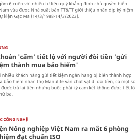
gồm 6 cuốn với nhiều tư liệu quý khẳng định chủ quyền biển
 Nam vừa được Nhà xuất bản TT&TT giới thiệu nhân dịp kỷ niệm
ự kiện Gạc Ma (14/3/1988-14/3/2023).
ỜNG
hoản 'cấm' tiết lộ với người đòi tiền 'gửi
kiệm thành mua bảo hiểm'
i nhiều khách hàng gửi tiết kiệm ngân hàng bị biến thành hợp
 bảo hiểm nhân thọ Manulife vẫn chật vật đi đòi tiền, có một số
 được trả lại tiền nhưng buộc phải ký cam kết không được tiết lộ
thứ ba.
C CÔNG NGHỆ
iện Nông nghiệp Việt Nam ra mắt 6 phòng
ghiệm đạt chuẩn ISO