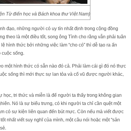
n Từ điển học và Bách khoa thư Việt Nam)
ãnh đạo, những người có uy tín nhất định trong cộng đồng
g theo là một điều tốt, song ông Tình cho rằng vẫn phải tuân
lệ hình thức bởi những việc làm “cho có” thì dễ tạo ra ấn
 cuộc sống.
eo một hình thức có sẵn nào đó cả. Phải làm cái gì đó nó thực
cuộc sống thì mới thực sự lan tỏa và cổ vũ được người khác,
 học, tri thức và miễn là để người ta thấy trong không gian
hiên. Nó là sự biểu trưng, có khi người ta chỉ cần quệt một
ăm có sự kiện liên quan đến bút mực. Còn nếu mà viết được
ì tốt nhất viết suy nghĩ của mình, một câu nói hoặc một “sản
sẻ.