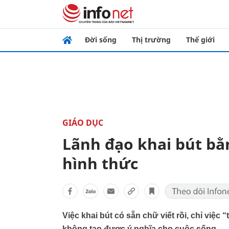
Đời sống
Thị trường
Thế giới
GIÁO DỤC
Lãnh đạo khai bút bằ
hình thức
Việc khai bút có sẵn chữ viết rồi, chỉ việc
không tạo được ý nghĩa cho cuộc sống