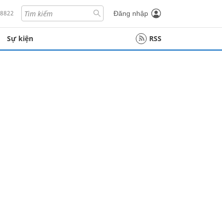
18822
Đăng nhập
Sự kiện
RSS