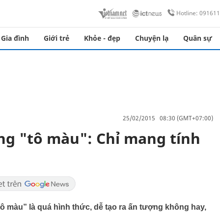
Hotline: 09161
Gia đình
Giới trẻ
Khỏe - đẹp
Chuyện lạ
Quân sự
25/02/2015 08:30 (GMT+07:00)
ng "tô màu": Chỉ mang tính
 “tô màu” là quá hình thức, dễ tạo ra ấn tượng không hay,