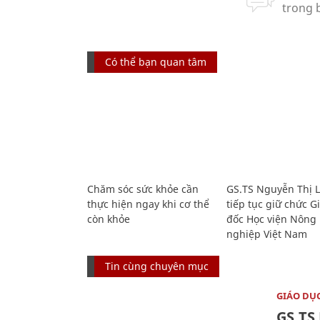
Có thể bạn quan tâm
Chăm sóc sức khỏe cần
GS.TS Nguyễn Thị 
thực hiện ngay khi cơ thể
tiếp tục giữ chức 
còn khỏe
đốc Học viện Nông
nghiệp Việt Nam
Tin cùng chuyên mục
GIÁO DỤ
GS.TS