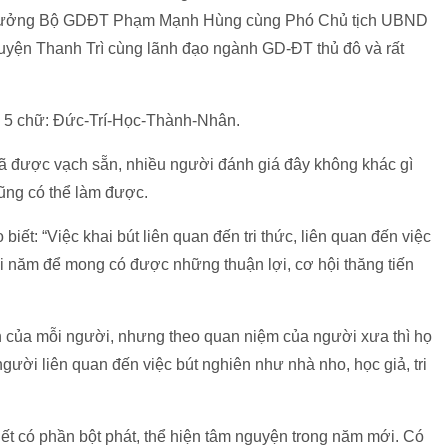
 trưởng Bộ GDĐT Phạm Mạnh Hùng cùng Phó Chủ tịch UBND
uyện Thanh Trì cùng lãnh đạo ngành GD-ĐT thủ đô và rất
với 5 chữ: Đức-Trí-Học-Thành-Nhân.
đã được vạch sẵn, nhiều người đánh giá đây không khác gì
cũng có thể làm được.
ết: “Việc khai bút liên quan đến tri thức, liên quan đến việc
i năm để mong có được những thuận lợi, cơ hội thăng tiến
 của mỗi người, nhưng theo quan niệm của người xưa thì họ
ười liên quan đến việc bút nghiên như nhà nho, học giả, tri
viết có phần bột phát, thể hiện tâm nguyện trong năm mới. Có