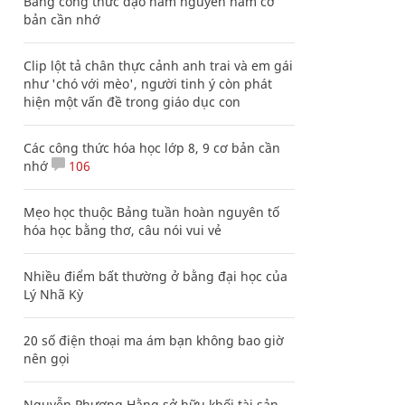
Bảng công thức đạo hàm nguyên hàm cơ
bản cần nhớ
Clip lột tả chân thực cảnh anh trai và em gái
như 'chó với mèo', người tinh ý còn phát
hiện một vấn đề trong giáo dục con
Các công thức hóa học lớp 8, 9 cơ bản cần
nhớ
106
Mẹo học thuộc Bảng tuần hoàn nguyên tố
hóa học bằng thơ, câu nói vui vẻ
Nhiều điểm bất thường ở bằng đại học của
Lý Nhã Kỳ
20 số điện thoại ma ám bạn không bao giờ
nên gọi
Nguyễn Phương Hằng sở hữu khối tài sản