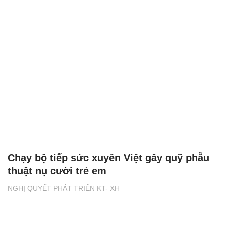
Chạy bộ tiếp sức xuyên Việt gây quỹ phẫu
thuật nụ cười trẻ em
NGHỊ QUYẾT PHÁT TRIỂN KT- XH