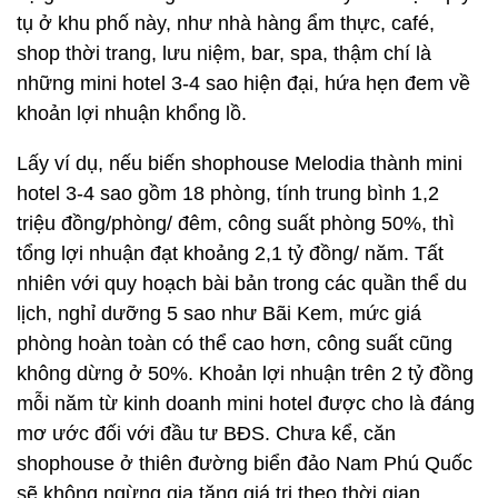
tụ ở khu phố này, như nhà hàng ẩm thực, café,
shop thời trang, lưu niệm, bar, spa, thậm chí là
những mini hotel 3-4 sao hiện đại, hứa hẹn đem về
khoản lợi nhuận khổng lồ.
Lấy ví dụ, nếu biến shophouse Melodia thành mini
hotel 3-4 sao gồm 18 phòng, tính trung bình 1,2
triệu đồng/phòng/ đêm, công suất phòng 50%, thì
tổng lợi nhuận đạt khoảng 2,1 tỷ đồng/ năm. Tất
nhiên với quy hoạch bài bản trong các quần thể du
lịch, nghỉ dưỡng 5 sao như Bãi Kem, mức giá
phòng hoàn toàn có thể cao hơn, công suất cũng
không dừng ở 50%. Khoản lợi nhuận trên 2 tỷ đồng
mỗi năm từ kinh doanh mini hotel được cho là đáng
mơ ước đối với đầu tư BĐS. Chưa kể, căn
shophouse ở thiên đường biển đảo Nam Phú Quốc
sẽ không ngừng gia tăng giá trị theo thời gian.