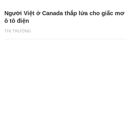
Người Việt ở Canada thắp lửa cho giấc mơ
ô tô điện
THỊ TRƯỜNG