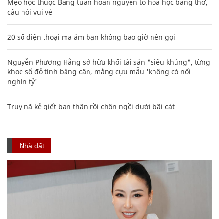
Mẹo học thuộc Bảng tuần hoàn nguyên tố hóa học bằng thơ,
câu nói vui vẻ
20 số điện thoại ma ám bạn không bao giờ nên gọi
Nguyễn Phương Hằng sở hữu khối tài sản "siêu khủng", từng
khoe sổ đỏ tính bằng cân, mắng cựu mẫu 'không có nổi
nghìn tỷ'
Truy nã kẻ giết bạn thân rồi chôn ngồi dưới bãi cát
Nhà đất