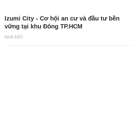
Izumi City - Cơ hội an cư và đầu tư bền
vững tại khu Đông TP.HCM
NHÀ ĐẤT