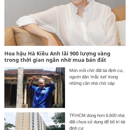
Hoa hậu Hà Kiều Anh lãi 900 lượng vàng
trong thời gian ngắn nhờ mua bán đất
Mòn mỏi chờ đất tái định cư,
người dân 'mắc kẹt' trong
những căn nhà chờ sập
TP.HCM dùng hơn 6.600 nhà
đất chưa sử dụng để bố trí tái
định cư