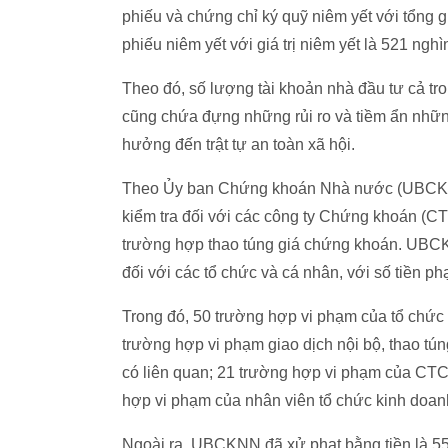
phiếu và chứng chỉ ký quỹ niêm yết với tổng gi
phiếu niêm yết với giá trị niêm yết là 521 nghì
Theo đó, số lượng tài khoản nhà đầu tư cả tro
cũng chứa đựng những rủi ro và tiềm ẩn những
hưởng đến trật tự an toàn xã hội.
Theo Ủy ban Chứng khoán Nhà nước (UBCKNN)
kiểm tra đối với các công ty Chứng khoán (CT
trường hợp thao túng giá chứng khoán. UBCK
đối với các tổ chức và cá nhân, với số tiền phạ
Trong đó, 50 trường hợp vi phạm của tổ chức
trường hợp vi phạm giao dịch nội bộ, thao tú
có liên quan; 21 trường hợp vi phạm của CTC
hợp vi phạm của nhân viên tổ chức kinh doa
Ngoài ra, UBCKNN đã xử phạt bằng tiền là 550