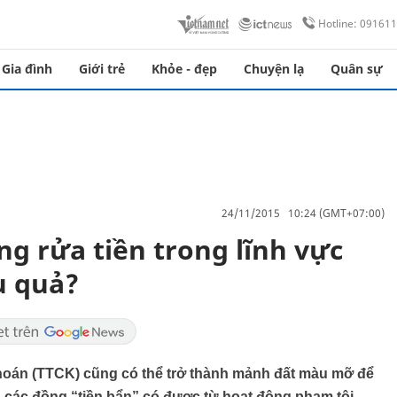
Hotline: 09161
Gia đình
Giới trẻ
Khỏe - đẹp
Chuyện lạ
Quân sự
24/11/2015 10:24 (GMT+07:00)
g rửa tiền trong lĩnh vực
u quả?
khoán (TTCK) cũng có thể trở thành mảnh đất màu mỡ để
” các đồng “tiền bẩn” có được từ hoạt động phạm tội.