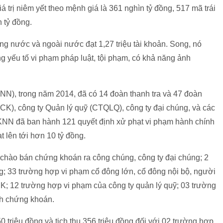
á trị niêm yết theo mệnh giá là 361 nghìn tỷ đồng, 517 mã trái
n tỷ đồng.
ng nước và ngoài nước đạt 1,27 triệu tài khoản. Song, nó
 yếu tố vi phạm pháp luật, tội phạm, có khả năng ảnh
, trong năm 2014, đã có 14 đoàn thanh tra và 47 đoàn
CK), công ty Quản lý quỹ (CTQLQ), công ty đại chúng, và các
NN đã ban hành 121 quyết định xử phạt vi phạm hành chính
t lên tới hơn 10 tỷ đồng.
 chào bán chứng khoán ra công chúng, công ty đại chúng; 2
ng; 33 trường hợp vi phạm cổ đông lớn, cổ đông nội bộ, người
K; 12 trường hợp vi phạm của công ty quản lý quỹ; 03 trường
nh chứng khoán.
 triệu đồng và tịch thu 356 triệu đồng đối với 02 trường hợp