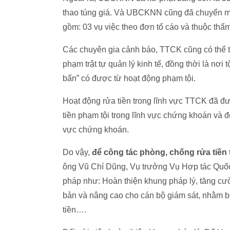
thao túng giá. Và UBCKNN cũng đã chuyển một
gồm: 03 vụ việc theo đơn tố cáo và thuộc th
Các chuyên gia cảnh báo, TTCK cũng có thể 
phạm trật tự quản lý kinh tế, đồng thời là nơi 
bẩn” có được từ hoạt động phạm tội.
Hoạt động rửa tiền trong lĩnh vực TTCK đã đư
tiền phạm tội trong lĩnh vực chứng khoán và đố
vực chứng khoán.
Do vậy,
để công tác phòng, chống rửa tiền 
ông Vũ Chí Dũng, Vụ trưởng Vụ Hợp tác Quốc 
pháp như: Hoàn thiện khung pháp lý, tăng cườn
bản và nâng cao cho cán bộ giám sát, nhằm bổ
tiền….