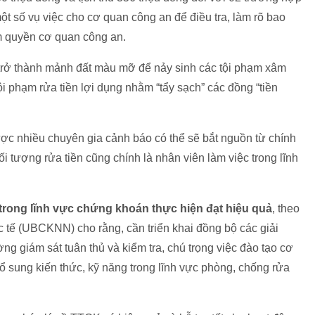
 số vụ việc cho cơ quan công an để điều tra, làm rõ bao
ẩm quyền cơ quan công an.
trở thành mảnh đất màu mỡ để nảy sinh các tội phạm xâm
tội phạm rửa tiền lợi dụng nhằm “tẩy sạch” các đồng “tiền
ợc nhiều chuyên gia cảnh báo có thể sẽ bắt nguồn từ chính
i tượng rửa tiền cũng chính là nhân viên làm việc trong lĩnh
trong lĩnh vực chứng khoán thực hiện đạt hiệu quả
, theo
tế (UBCKNN) cho rằng, cần triển khai đồng bộ các giải
g giám sát tuân thủ và kiểm tra, chú trọng việc đào tạo cơ
 sung kiến thức, kỹ năng trong lĩnh vực phòng, chống rửa