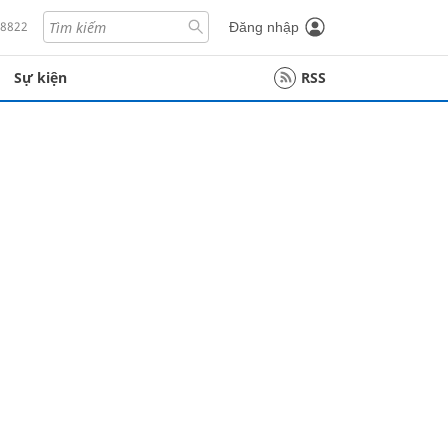
18822
Đăng nhập
Sự kiện
RSS