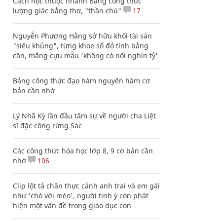
Cách học thuộc nhanh Bảng công thức
lượng giác bằng thơ, "thần chú"
17
Nguyễn Phương Hằng sở hữu khối tài sản
"siêu khủng", từng khoe sổ đỏ tính bằng
cân, mắng cựu mẫu 'không có nổi nghìn tỷ'
Bảng công thức đạo hàm nguyên hàm cơ
bản cần nhớ
Lý Nhã Kỳ lần đầu tâm sự về người cha Liệt
sĩ đặc công rừng Sác
Các công thức hóa học lớp 8, 9 cơ bản cần
nhớ
106
Clip lột tả chân thực cảnh anh trai và em gái
như 'chó với mèo', người tinh ý còn phát
hiện một vấn đề trong giáo dục con