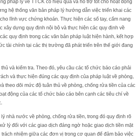
ung pháp lý về TTCK có hiệu quả và hỗ trợ tốt cho hoạt động
ng hệ thống văn bản pháp lý hướng dẫn việc triển khai các
 cho lĩnh vực chứng khoán. Thực hiện các sổ tay, cẩm nang
ệc xây dựng quy định nội bộ và thực hiện các quy định về
các quy định trong các văn bản pháp luật hiện hành, kết hợp
c tài chính tại các thị trường đã phát triển trên thế giới đang
thủ và kiểm tra. Theo đó, yêu cầu các tổ chức báo cáo phải
trách và thực hiện đúng các quy định của pháp luật về phòng,
và theo dõi mức độ tuân thủ về phòng, chống rửa tiền của các
 hoạt động của các tổ chức báo cáo bên cạnh các tiêu chí về
.
lý nhà nước về phòng, chống rửa tiền, trong đó quy định rõ
 xử lý đối với các giao dịch đáng ngờ hoặc giao dịch tiền mặt
g trách nhiệm giữa các đơn vị trong cơ quan để đảm bảo việc