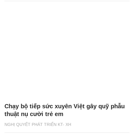
Chạy bộ tiếp sức xuyên Việt gây quỹ phẫu
thuật nụ cười trẻ em
NGHỊ QUYẾT PHÁT TRIỂN KT- XH