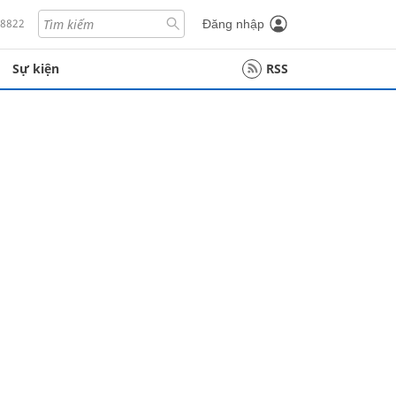
18822
Đăng nhập
Sự kiện
RSS