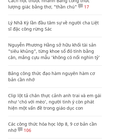
Cách học thuộc nhanh Bảng công thức
lượng giác bằng thơ, "thần chú"
17
Lý Nhã Kỳ lần đầu tâm sự về người cha Liệt
sĩ đặc công rừng Sác
Nguyễn Phương Hằng sở hữu khối tài sản
"siêu khủng", từng khoe sổ đỏ tính bằng
cân, mắng cựu mẫu 'không có nổi nghìn tỷ'
Bảng công thức đạo hàm nguyên hàm cơ
bản cần nhớ
Clip lột tả chân thực cảnh anh trai và em gái
như 'chó với mèo', người tinh ý còn phát
hiện một vấn đề trong giáo dục con
Các công thức hóa học lớp 8, 9 cơ bản cần
nhớ
106