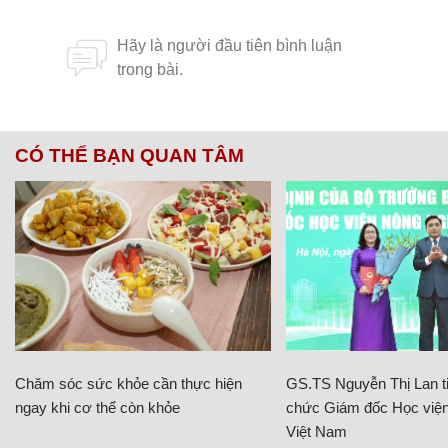
CÓ THỂ BẠN QUAN TÂM
Chăm sóc sức khỏe cần thực hiện
GS.TS Nguyễn Thị Lan ti
ngay khi cơ thể còn khỏe
chức Giám đốc Học viện
Việt Nam