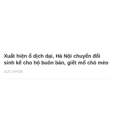
Xuất hiện ổ dịch dại, Hà Nội chuyển đổi
sinh kế cho hộ buôn bán, giết mổ chó mèo
SỨC KHỎE