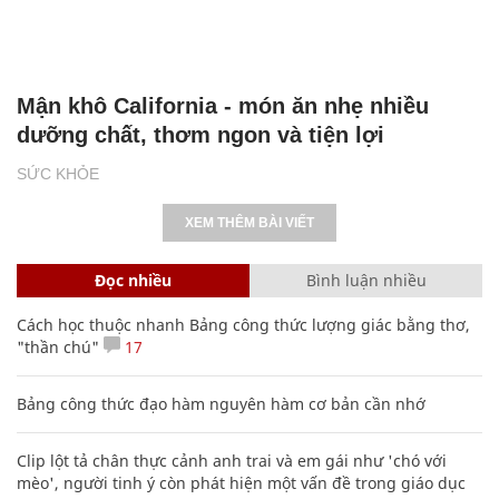
Mận khô California - món ăn nhẹ nhiều
dưỡng chất, thơm ngon và tiện lợi
SỨC KHỎE
XEM THÊM BÀI VIẾT
Đọc nhiều
Bình luận nhiều
Cách học thuộc nhanh Bảng công thức lượng giác bằng thơ,
"thần chú"
17
Bảng công thức đạo hàm nguyên hàm cơ bản cần nhớ
Clip lột tả chân thực cảnh anh trai và em gái như 'chó với
mèo', người tinh ý còn phát hiện một vấn đề trong giáo dục