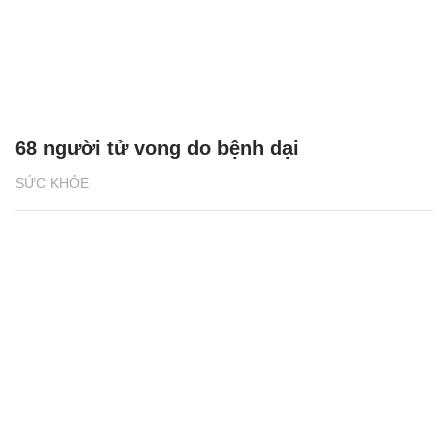
68 người tử vong do bệnh dại
SỨC KHỎE