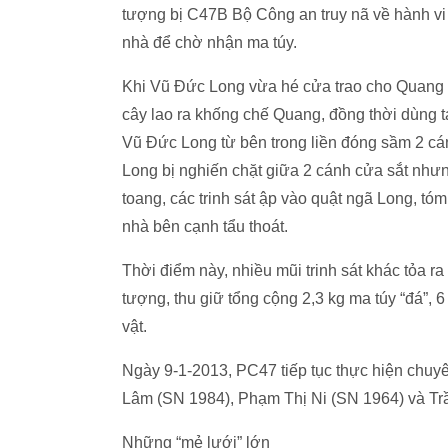
tượng bị C47B Bộ Công an truy nã về hành vi 
nhà để chờ nhận ma túy.
Khi Vũ Đức Long vừa hé cửa trao cho Quang 2
cây lao ra khống chế Quang, đồng thời dùng t
Vũ Đức Long từ bên trong liền đóng sầm 2 cánh
Long bị nghiến chặt giữa 2 cánh cửa sắt như
toang, các trinh sát ập vào quật ngã Long, tó
nhà bên cạnh tẩu thoát.
Thời điểm này, nhiều mũi trinh sát khác tỏa r
tượng, thu giữ tổng cộng 2,3 kg ma túy “đá”, 
vật.
Ngày 9-1-2013, PC47 tiếp tục thực hiện chuyê
Lâm (SN 1984), Phạm Thị Ni (SN 1964) và Trần 
Những “mẻ lưới” lớn