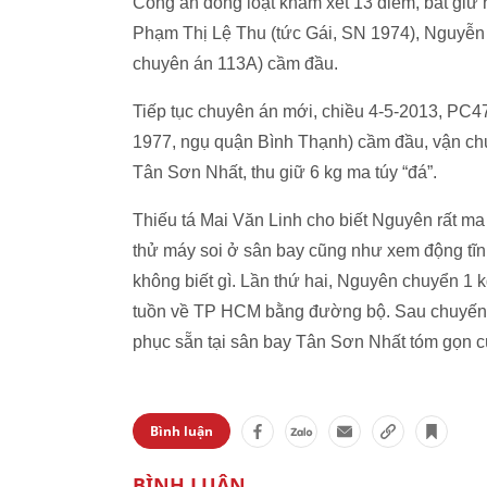
Công an đồng loạt khám xét 13 điểm, bắt giữ 
Phạm Thị Lệ Thu (tức Gái, SN 1974), Nguyễn
chuyên án 113A) cầm đầu.
Tiếp tục chuyên án mới, chiều 4-5-2013, PC4
1977, ngụ quận Bình Thạnh) cầm đầu, vận chu
Tân Sơn Nhất, thu giữ 6 kg ma túy “đá”.
Thiếu tá Mai Văn Linh cho biết Nguyên rất m
thử máy soi ở sân bay cũng như xem động tĩnh
không biết gì. Lần thứ hai, Nguyên chuyển 1 k
tuồn về TP HCM bằng đường bộ. Sau chuyến nà
phục sẵn tại sân bay Tân Sơn Nhất tóm gọn c
Bình luận