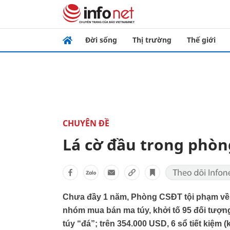
Đời sống
Thị trường
Thế giới
CHUYÊN ĐỀ
Lá cờ đầu trong phò
Chưa đầy 1 năm, Phòng CSĐT tội phạm về 
nhóm mua bán ma túy, khởi tố 95 đối tượng
túy “đá”; trên 354.000 USD, 6 sổ tiết kiệm 