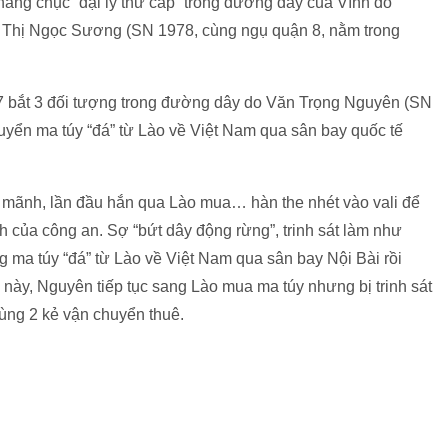
hàng chục “đại lý thứ cấp” trong đường dây của Vĩnh do
 Thị Ngọc Sương (SN 1978, cùng ngụ quận 8, nằm trong
7 bắt 3 đối tượng trong đường dây do Văn Trọng Nguyên (SN
yển ma túy “đá” từ Lào về Việt Nam qua sân bay quốc tế
a mãnh, lần đầu hắn qua Lào mua… hàn the nhét vào vali để
 của công an. Sợ “bứt dây động rừng”, trinh sát làm như
g ma túy “đá” từ Lào về Việt Nam qua sân bay Nội Bài rồi
y, Nguyên tiếp tục sang Lào mua ma túy nhưng bị trinh sát
ùng 2 kẻ vận chuyển thuê.