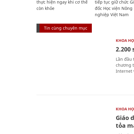
thực hiện ngay khi cơ thể
tiếp tục giữ chức 
còn khỏe
đốc Học viện Nông
nghiệp Việt Nam
Tin cùng chuyên mục
KHOA HỌ
2.200 
Lần đầu 
chương t
Internet 
KHOA HỌ
Giáo 
tỏa m