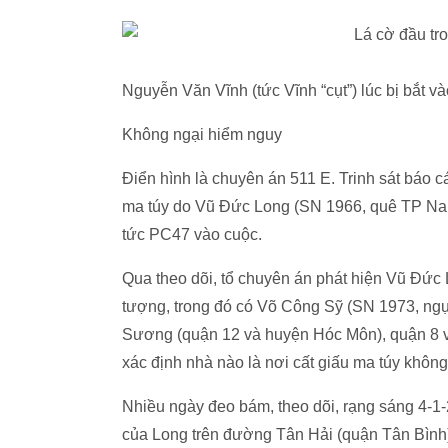
Nguyễn Văn Vĩnh (tức Vĩnh “cụt”) lúc bị bắt
Không ngại hiểm nguy
Điển hình là chuyên án 511 E. Trinh sát báo
ma túy do Vũ Đức Long (SN 1966, quê TP Na
tức PC47 vào cuộc.
Qua theo dõi, tổ chuyên án phát hiện Vũ Đức
tượng, trong đó có Võ Công Sỹ (SN 1973, ngụ
Sương (quận 12 và huyện Hóc Môn), quận 8 v
xác định nhà nào là nơi cất giấu ma túy khôn
Nhiều ngày đeo bám, theo dõi, rạng sáng 4-1-
của Long trên đường Tân Hải (quận Tân Bình