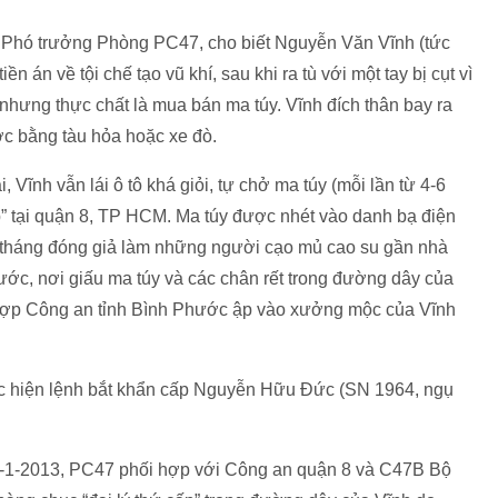
, Phó trưởng Phòng PC47, cho biết Nguyễn Văn Vĩnh (tức
n án về tội chế tạo vũ khí, sau khi ra tù với một tay bị cụt vì
 nhưng thực chất là mua bán ma túy. Vĩnh đích thân bay ra
c bằng tàu hỏa hoặc xe đò.
i, Vĩnh vẫn lái ô tô khá giỏi, tự chở ma túy (mỗi lần từ 4-6
ấp” tại quận 8, TP HCM. Ma túy được nhét vào danh bạ điện
 1 tháng đóng giả làm những người cạo mủ cao su gần nhà
c, nơi giấu ma túy và các chân rết trong đường dây của
 hợp Công an tỉnh Bình Phước ập vào xưởng mộc của Vĩnh
ực hiện lệnh bắt khẩn cấp Nguyễn Hữu Đức (SN 1964, ngụ
 27-1-2013, PC47 phối hợp với Công an quận 8 và C47B Bộ