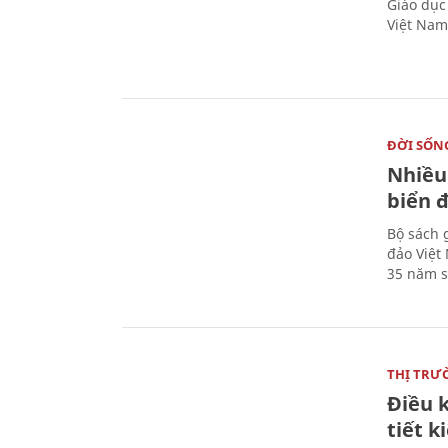
Giáo dục
Việt Nam
ĐỜI SỐN
Nhiều
biển 
Bộ sách 
đảo Việt
35 năm s
THỊ TRƯ
Điều k
tiết 