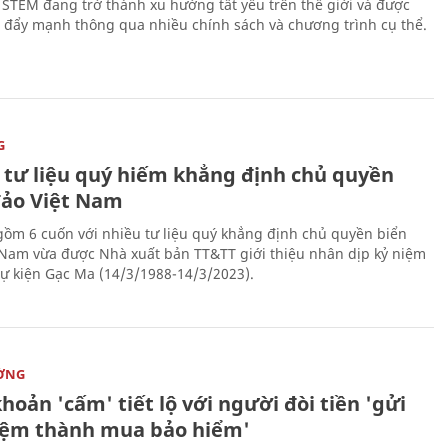
 STEM đang trở thành xu hướng tất yếu trên thế giới và được
 đẩy mạnh thông qua nhiều chính sách và chương trình cụ thể.
G
 tư liệu quý hiếm khẳng định chủ quyền
đảo Việt Nam
gồm 6 cuốn với nhiều tư liệu quý khẳng định chủ quyền biển
 Nam vừa được Nhà xuất bản TT&TT giới thiệu nhân dịp kỷ niệm
ự kiện Gạc Ma (14/3/1988-14/3/2023).
ỜNG
hoản 'cấm' tiết lộ với người đòi tiền 'gửi
kiệm thành mua bảo hiểm'