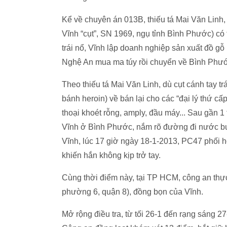
Kể về chuyên án 013B, thiếu tá Mai Văn Linh
Vĩnh “cụt”, SN 1969, ngụ tỉnh Bình Phước) có tiề
trái nổ, Vĩnh lập doanh nghiệp sản xuất đồ gỗ
Nghệ An mua ma túy rồi chuyển về Bình Phướ
Theo thiếu tá Mai Văn Linh, dù cụt cánh tay trá
bánh heroin) về bán lại cho các “đại lý thứ c
thoại khoét rỗng, amply, đầu máy... Sau gần
Vĩnh ở Bình Phước, nắm rõ đường đi nước bướ
Vĩnh, lúc 17 giờ ngày 18-1-2013, PC47 phối
khiến hắn không kịp trở tay.
Cùng thời điểm này, tại TP HCM, công an th
phường 6, quận 8), đồng bọn của Vĩnh.
Mở rộng điều tra, từ tối 26-1 đến rạng sáng