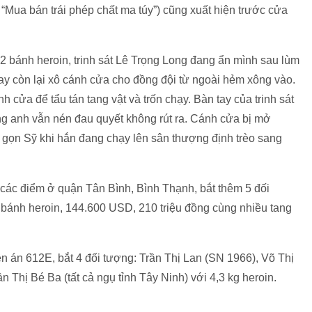
“Mua bán trái phép chất ma túy”) cũng xuất hiện trước cửa
 bánh heroin, trinh sát Lê Trọng Long đang ẩn mình sau lùm
ay còn lại xô cánh cửa cho đồng đội từ ngoài hẻm xông vào.
 cửa để tẩu tán tang vật và trốn chạy. Bàn tay của trinh sát
ng anh vẫn nén đau quyết không rút ra. Cánh cửa bị mở
m gọn Sỹ khi hắn đang chạy lên sân thượng định trèo sang
a các điểm ở quận Tân Bình, Bình Thạnh, bắt thêm 5 đối
6 bánh heroin, 144.600 USD, 210 triệu đồng cùng nhiều tang
n án 612E, bắt 4 đối tượng: Trần Thị Lan (SN 1966), Võ Thị
Thị Bé Ba (tất cả ngụ tỉnh Tây Ninh) với 4,3 kg heroin.