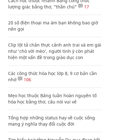
Cách học thuộc nhanh Bảng công thức
lượng giác bằng thơ, "thần chú"
17
20 số điện thoại ma ám bạn không bao giờ
nên gọi
Clip lột tả chân thực cảnh anh trai và em gái
như 'chó với mèo', người tinh ý còn phát
hiện một vấn đề trong giáo dục con
Các công thức hóa học lớp 8, 9 cơ bản cần
nhớ
106
Mẹo học thuộc Bảng tuần hoàn nguyên tố
hóa học bằng thơ, câu nói vui vẻ
Tổng hợp những status hay về cuộc sống
mang ý nghĩa thay đổi cuộc đời
Tìm hiểu tư tưởng Nguyễn Du qua đoạn kết