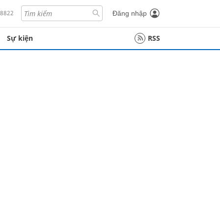
18822
Đăng nhập
Sự kiện
RSS