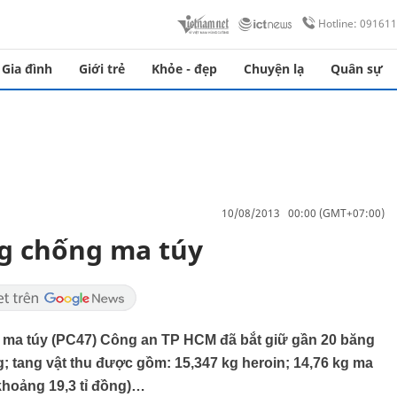
Hotline: 09161
Gia đình
Giới trẻ
Khỏe - đẹp
Chuyện lạ
Quân sự
10/08/2013 00:00 (GMT+07:00)
ng chống ma túy
ma túy (PC47) Công an TP HCM đã bắt giữ gần 20 băng
; tang vật thu được gồm: 15,347 kg heroin; 14,76 kg ma
(khoảng 19,3 tỉ đồng)…