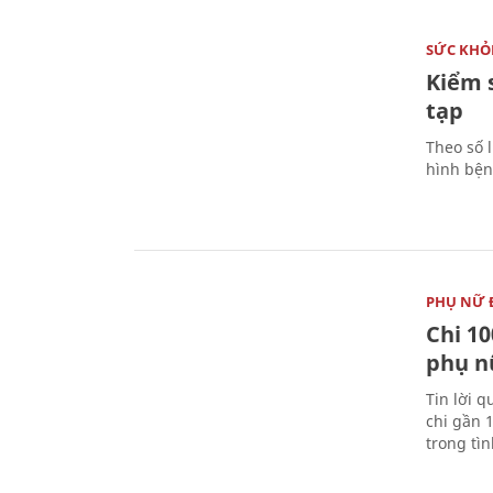
SỨC KHỎ
Kiểm 
tạp
Theo số l
hình bện
PHỤ NỮ 
Chi 10
phụ n
Tin lời q
chi gần 
trong tì