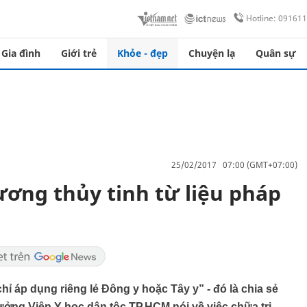
Hotline: 09161
Gia đình
Giới trẻ
Khỏe - đẹp
Chuyện lạ
Quân sự
25/02/2017 07:00 (GMT+07:00)
ơng thủy tinh từ liệu pháp
 áp dụng riêng lẻ Đông y hoặc Tây y” - đó là chia sẻ
ởng Viện Y học dân tộc TP.HCM nói về việc chữa trị