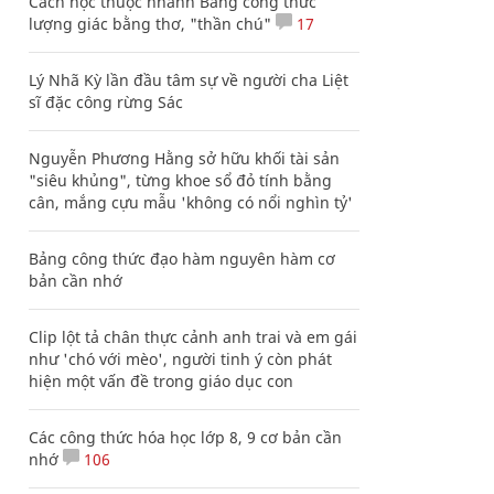
Cách học thuộc nhanh Bảng công thức
lượng giác bằng thơ, "thần chú"
17
Lý Nhã Kỳ lần đầu tâm sự về người cha Liệt
sĩ đặc công rừng Sác
Nguyễn Phương Hằng sở hữu khối tài sản
"siêu khủng", từng khoe sổ đỏ tính bằng
cân, mắng cựu mẫu 'không có nổi nghìn tỷ'
Bảng công thức đạo hàm nguyên hàm cơ
bản cần nhớ
Clip lột tả chân thực cảnh anh trai và em gái
như 'chó với mèo', người tinh ý còn phát
hiện một vấn đề trong giáo dục con
Các công thức hóa học lớp 8, 9 cơ bản cần
nhớ
106