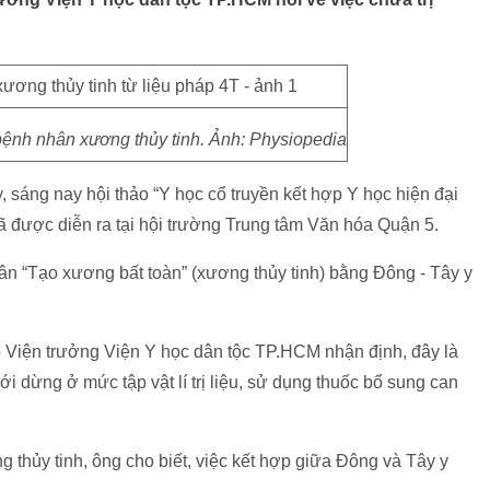
ệnh nhân xương thủy tinh. Ảnh: Physiopedia
 sáng nay hội thảo “Y học cổ truyền kết hợp Y học hiện đại
đã được diễn ra tại hội trường Trung tâm Văn hóa Quận 5.
n “Tạo xương bất toàn” (xương thủy tinh) bằng Đông - Tây y
 Viện trưởng Viện Y học dân tộc TP.HCM nhận định, đây là
mới dừng ở mức tập vật lí trị liệu, sử dụng thuốc bổ sung can
 thủy tinh, ông cho biết, việc kết hợp giữa Đông và Tây y