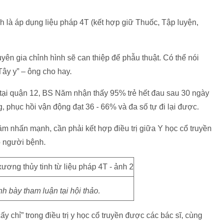
 là áp dụng liệu pháp 4T (kết hợp giữ Thuốc, Tập luyện,
ên gia chỉnh hình sẽ can thiệp để phẫu thuật. Có thể nói
Tây y” – ông cho hay.
nh tại quận 12, BS Năm nhận thấy 95% trẻ hết đau sau 30 ngày
 phục hồi vận động đạt 36 - 66% và đa số tự đi lại được.
 nhấn mạnh, cần phải kết hợp điều trị giữa Y học cổ truyền
o người bệnh.
nh bày tham luận tại hội thảo.
y chỉ” trong điều trị y học cổ truyền được các bác sĩ, cùng