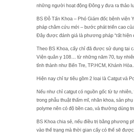
những người hoạt động Đông y đưa ra thảo l
BS Đỗ Tấn Khoa – Phó Giám đốc bệnh viện Y 
pháp châm cứu mới – bước phát triển cao củ
Đây được đánh giá là phương pháp “rất hiện đ
Theo BS Khoa, cấy chỉ đã được sử dụng tại c
Viện quân y 108… từ những năm 70, tuy nhiên t
tỉnh thành như Bến Tre, TP.HCM, Khánh Hòa… 
Hiện nay chỉ tự tiêu gồm 2 loại là Catgut và 
Nếu như chỉ catgut có nguồn gốc từ tự nhiên,
trong phẫu thuật thẩm mĩ, nhãn khoa, sản phụ
polyme nên có độ bền cao, và thường dùng tron
BS Khoa chia sẻ, nếu điều trị bằng phương ph
vào thể trạng mà thời gian cấy có thể sẽ được r