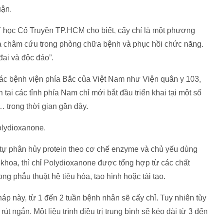
uận.
học Cổ Truyền TP.HCM cho biết, cấy chỉ là một phương
a châm cứu trong phòng chữa bệnh và phục hồi chức năng.
ại và độc đáo”.
ác bệnh viện phía Bắc của Việt Nam như Viện quân y 103,
ại các tỉnh phía Nam chỉ mới bắt đầu triển khai tại một số
trong thời gian gần đây.
Polydioxanone.
 tự phân hủy protein theo cơ chế enzyme và chủ yếu dùng
 khoa, thì chỉ Polydioxanone được tổng hợp từ các chất
g phẫu thuật hệ tiêu hóa, tạo hình hoặc tái tạo.
áp này, từ 1 đến 2 tuần bệnh nhân sẽ cấy chỉ. Tuy nhiên tùy
út ngắn. Một liệu trình điều trị trung bình sẽ kéo dài từ 3 đến