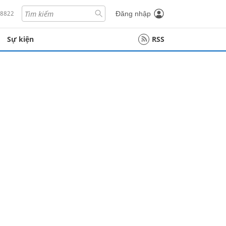
18822
Đăng nhập
Sự kiện
RSS