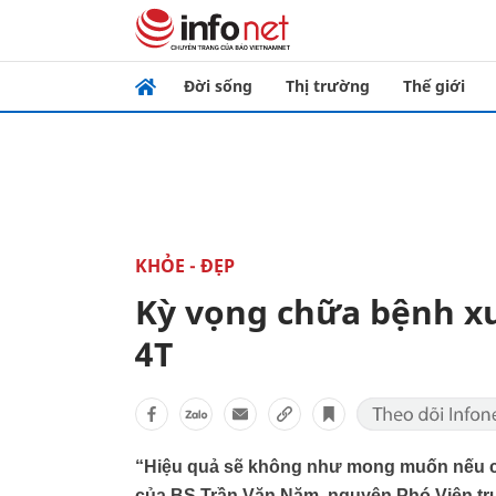
Đời sống
Thị trường
Thế giới
KHỎE - ĐẸP
Kỳ vọng chữa bệnh xư
4T
“Hiệu quả sẽ không như mong muốn nếu chỉ
của BS Trần Văn Năm, nguyên Phó Viện trư