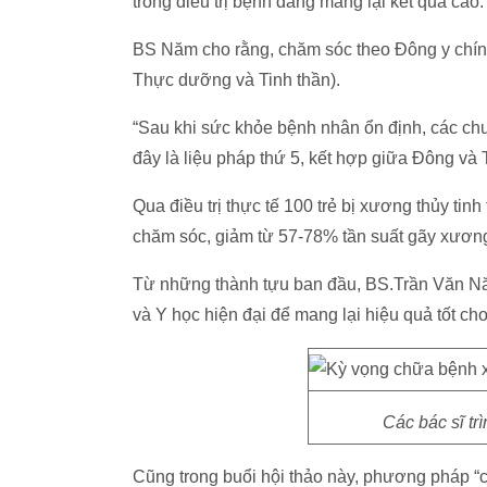
trong điều trị bệnh đang mang lại kết quả cao.
BS Năm cho rằng, chăm sóc theo Đông y chính
Thực dưỡng và Tinh thần).
“Sau khi sức khỏe bệnh nhân ổn định, các chuy
đây là liệu pháp thứ 5, kết hợp giữa Đông và 
Qua điều trị thực tế 100 trẻ bị xương thủy ti
chăm sóc, giảm từ 57-78% tần suất gãy xương,
Từ những thành tựu ban đầu, BS.Trần Văn Năm
và Y học hiện đại để mang lại hiệu quả tốt ch
Các bác sĩ trì
Cũng trong buổi hội thảo này, phương pháp “cấ