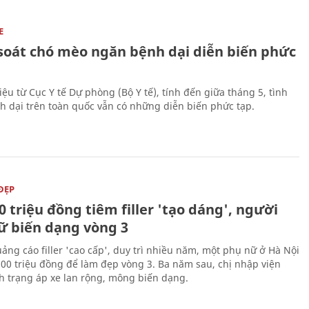
E
soát chó mèo ngăn bệnh dại diễn biến phức
iệu từ Cục Y tế Dự phòng (Bộ Y tế), tính đến giữa tháng 5, tình
h dại trên toàn quốc vẫn có những diễn biến phức tạp.
ĐẸP
0 triệu đồng tiêm filler 'tạo dáng', người
ữ biến dạng vòng 3
uảng cáo filler 'cao cấp', duy trì nhiều năm, một phụ nữ ở Hà Nội
100 triệu đồng để làm đẹp vòng 3. Ba năm sau, chị nhập viện
nh trạng áp xe lan rộng, mông biến dạng.