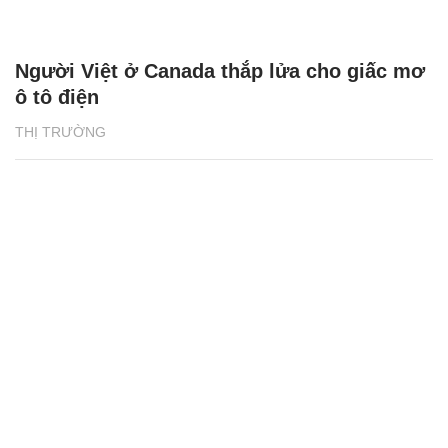
Người Việt ở Canada thắp lửa cho giấc mơ
ô tô điện
THỊ TRƯỜNG