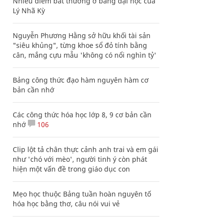
Nhiều điểm bất thường ở bằng đại học của
Lý Nhã Kỳ
Nguyễn Phương Hằng sở hữu khối tài sản
"siêu khủng", từng khoe sổ đỏ tính bằng
cân, mắng cựu mẫu 'không có nổi nghìn tỷ'
Bảng công thức đạo hàm nguyên hàm cơ
bản cần nhớ
Các công thức hóa học lớp 8, 9 cơ bản cần
nhớ
106
Clip lột tả chân thực cảnh anh trai và em gái
như 'chó với mèo', người tinh ý còn phát
hiện một vấn đề trong giáo dục con
Mẹo học thuộc Bảng tuần hoàn nguyên tố
hóa học bằng thơ, câu nói vui vẻ