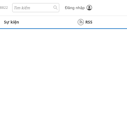
18822
Đăng nhập
Sự kiện
RSS