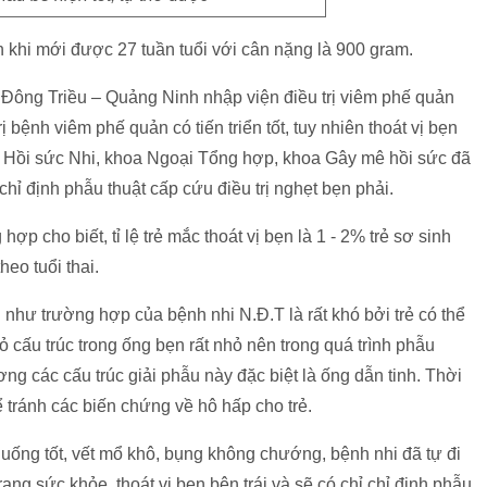
n khi mới được 27 tuần tuổi với cân nặng là 900 gram.
– Đông Triều – Quảng Ninh nhập viện điều trị viêm phế quản
rị bệnh viêm phế quản có tiến triển tốt, tuy nhiên thoát vị bẹn
vị Hồi sức Nhi, khoa Ngoại Tổng hợp, khoa Gây mê hồi sức đã
chỉ định phẫu thuật cấp cứu điều trị nghẹt bẹn phải.
 cho biết, tỉ lệ trẻ mắc thoát vị bẹn là 1 - 2% trẻ sơ sinh
heo tuổi thai.
n như trường hợp của bệnh nhi N.Đ.T là rất khó bởi trẻ có thể
ỏ cấu trúc trong ống bẹn rất nhỏ nên trong quá trình phẫu
ương các cấu trúc giải phẫu này đặc biệt là ống dẫn tinh. Thời
 tránh các biến chứng về hô hấp cho trẻ.
ăn uống tốt, vết mổ khô, bụng không chướng, bệnh nhi đã tự đi
trạng sức khỏe, thoát vị bẹn bên trái và sẽ có chỉ chỉ định phẫu