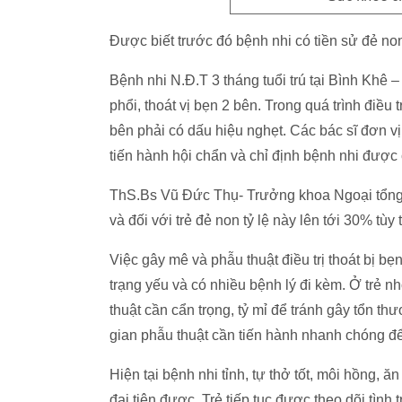
Được biết trước đó bệnh nhi có tiền sử đẻ no
Bệnh nhi N.Đ.T 3 tháng tuổi trú tại Bình Khê 
phổi, thoát vị bẹn 2 bên. Trong quá trình điều t
bên phải có dấu hiệu nghẹt. Các bác sĩ đơn 
tiến hành hội chẩn và chỉ định bệnh nhi được 
ThS.Bs Vũ Đức Thụ- Trưởng khoa Ngoại tổng hợp
và đối với trẻ đẻ non tỷ lệ này lên tới 30% tùy t
Việc gây mê và phẫu thuật điều trị thoát bị bẹ
trạng yếu và có nhiều bệnh lý đi kèm. Ở trẻ nh
thuật cần cẩn trọng, tỷ mỉ để tránh gây tổn th
gian phẫu thuật cần tiến hành nhanh chóng để
Hiện tại bệnh nhi tỉnh, tự thở tốt, môi hồng, 
đại tiện được. Trẻ tiếp tục được theo dõi tình 