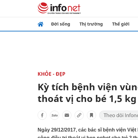
Đời sống
Thị trường
Thế giới
KHỎE - ĐẸP
Kỳ tích bệnh viện vù
thoát vị cho bé 1,5 k
Ngày 29/12/2017, các bác sĩ bệnh viện Việ
công điều trị thoát vị bẹn nghẹt cho trẻ 3