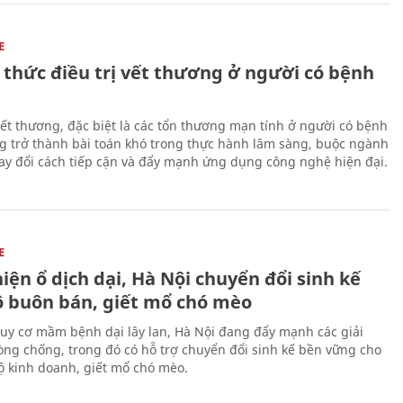
E
 thức điều trị vết thương ở người có bệnh
 vết thương, đặc biệt là các tổn thương mạn tính ở người có bệnh
g trở thành bài toán khó trong thực hành lâm sàng, buộc ngành
hay đổi cách tiếp cận và đẩy mạnh ứng dụng công nghệ hiện đại.
E
iện ổ dịch dại, Hà Nội chuyển đổi sinh kế
ộ buôn bán, giết mổ chó mèo
uy cơ mầm bệnh dại lây lan, Hà Nội đang đẩy mạnh các giải
ng chống, trong đó có hỗ trợ chuyển đổi sinh kế bền vững cho
 kinh doanh, giết mổ chó mèo.