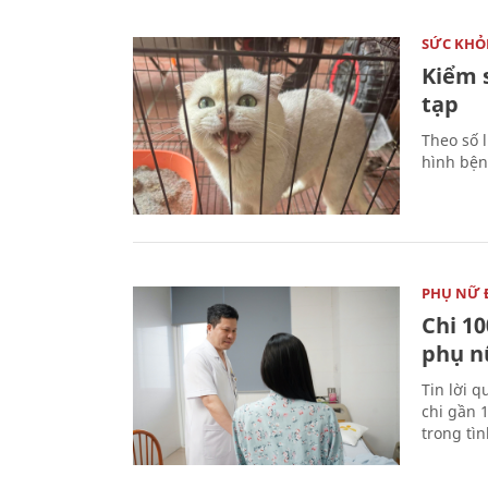
SỨC KHỎ
Kiểm 
tạp
Theo số l
hình bện
PHỤ NỮ 
Chi 10
phụ n
Tin lời q
chi gần 
trong tì