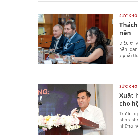
SỨC KHỎ
Thách
nền
Điều trị
nền, đan
y phải t
SỨC KHỎ
Xuất h
cho h
Trước ng
pháp phò
những hộ