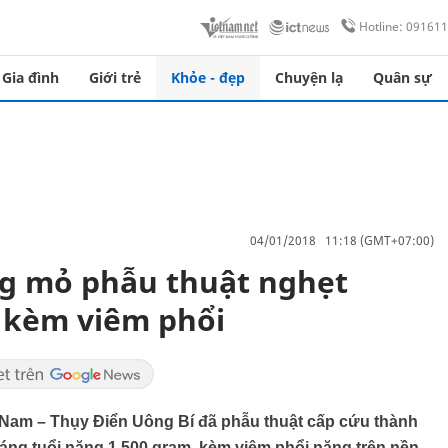
Hotline: 09161
Gia đình
Giới trẻ
Khỏe - đẹp
Chuyện lạ
Quân sự
04/01/2018 11:18 (GMT+07:00)
ng mỏ phẫu thuật nghẹt
g kèm viêm phổi
t Nam – Thụy Điển Uông Bí đã phẫu thuật cấp cứu thành
 tháng tuổi nặng 1.500 gram, kèm viêm phổi nặng trên nền