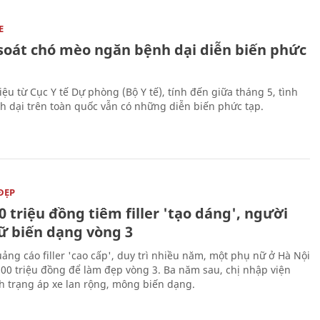
E
soát chó mèo ngăn bệnh dại diễn biến phức
iệu từ Cục Y tế Dự phòng (Bộ Y tế), tính đến giữa tháng 5, tình
h dại trên toàn quốc vẫn có những diễn biến phức tạp.
ĐẸP
0 triệu đồng tiêm filler 'tạo dáng', người
ữ biến dạng vòng 3
uảng cáo filler 'cao cấp', duy trì nhiều năm, một phụ nữ ở Hà Nội
100 triệu đồng để làm đẹp vòng 3. Ba năm sau, chị nhập viện
nh trạng áp xe lan rộng, mông biến dạng.