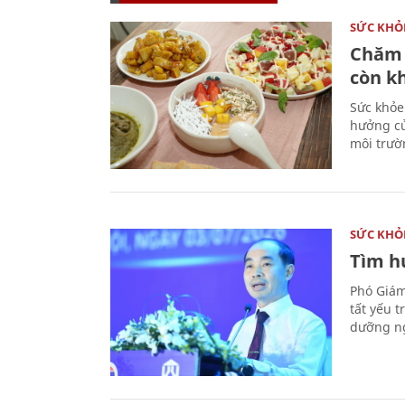
SỨC KHỎ
Chăm 
còn k
Sức khỏe
hưởng củ
môi trườ
SỨC KHỎ
Tìm hư
Phó Giám
tất yếu 
dưỡng ng