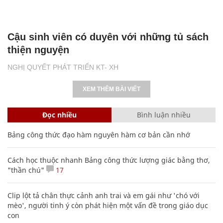
Cậu sinh viên có duyên với những tủ sách
thiện nguyện
NGHỊ QUYẾT PHÁT TRIỂN KT- XH
XEM THÊM BÀI VIẾT
Đọc nhiều
Bình luận nhiều
Bảng công thức đạo hàm nguyên hàm cơ bản cần nhớ
Cách học thuộc nhanh Bảng công thức lượng giác bằng thơ,
"thần chú"
17
Clip lột tả chân thực cảnh anh trai và em gái như 'chó với
mèo', người tinh ý còn phát hiện một vấn đề trong giáo dục
con