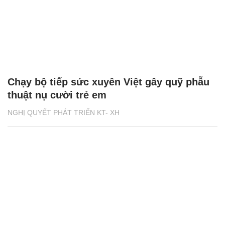
Chạy bộ tiếp sức xuyên Việt gây quỹ phẫu
thuật nụ cười trẻ em
NGHỊ QUYẾT PHÁT TRIỂN KT- XH