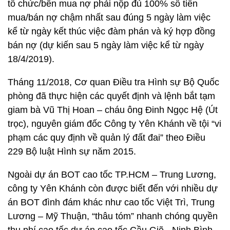
tổ chức/bên mua nợ phải nộp đủ 100% số tiền
mua/bán nợ chậm nhất sau đúng 5 ngày làm việc
kể từ ngày kết thúc việc đàm phán và ký hợp đồng
bán nợ (dự kiến sau 5 ngày làm việc kể từ ngày
18/4/2019).
Tháng 11/2018, Cơ quan Điều tra Hình sự Bộ Quốc
phòng đã thực hiện các quyết định và lệnh bắt tạm
giam bà Vũ Thị Hoan – cháu ông Đinh Ngọc Hệ (Út
trọc), nguyên giám đốc Công ty Yên Khánh về tội “vi
phạm các quy định về quản lý đất đai” theo Điều
229 Bộ luật Hình sự năm 2015.
Ngoài dự án BOT cao tốc TP.HCM – Trung Lương,
công ty Yên Khánh còn được biết đến với nhiều dự
án BOT đình đám khác như cao tốc Việt Trì, Trung
Lương – Mỹ Thuận, “thâu tóm” nhanh chóng quyền