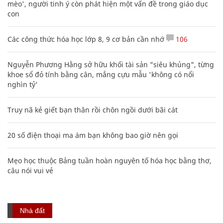
mèo', người tinh ý còn phát hiện một vấn đề trong giáo dục
con
Các công thức hóa học lớp 8, 9 cơ bản cần nhớ
106
Nguyễn Phương Hằng sở hữu khối tài sản "siêu khủng", từng
khoe sổ đỏ tính bằng cân, mắng cựu mẫu 'không có nổi
nghìn tỷ'
Truy nã kẻ giết bạn thân rồi chôn ngồi dưới bãi cát
20 số điện thoại ma ám bạn không bao giờ nên gọi
Mẹo học thuộc Bảng tuần hoàn nguyên tố hóa học bằng thơ,
câu nói vui vẻ
Nhà đất