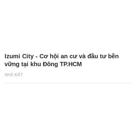
Izumi City - Cơ hội an cư và đầu tư bền
vững tại khu Đông TP.HCM
NHÀ ĐẤT