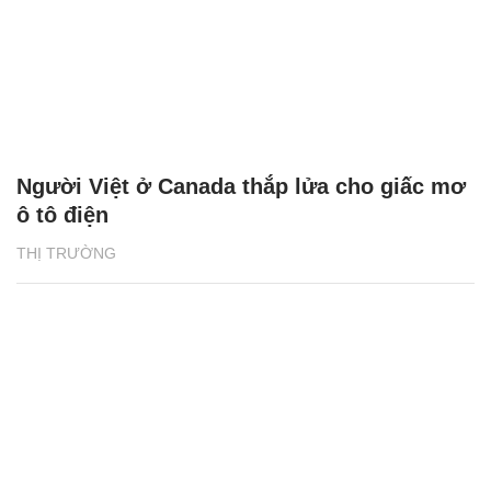
Người Việt ở Canada thắp lửa cho giấc mơ
ô tô điện
THỊ TRƯỜNG