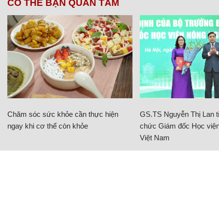
CÓ THỂ BẠN QUAN TÂM
Chăm sóc sức khỏe cần thực hiện
GS.TS Nguyễn Thị Lan ti
ngay khi cơ thể còn khỏe
chức Giám đốc Học viện
Việt Nam