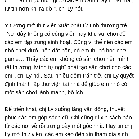
chỉ nhằm mục đích giúp các em cảm thấy thoải mái,
tự tin hơn khi ra đời”, chị Ly nói.
Ý tưởng mở thư viện xuất phát từ tình thương trẻ.
“Nơi đây không có công viên hay khu vui chơi để
các em tập trung sinh hoạt. Cũng vì thế nên các em
nhỏ chơi dưới nền đất bẩn, có em thì bỏ học chơi
game… Thấy các em không có sân chơi nên mình
rất thương. Mình tự nghĩ phải tạo sân chơi cho các
em”, chị Ly nói. Sau nhiều đêm trăn trở, chị Ly quyết
định thành lập thư viện tại nhà để giúp em nhỏ có
một sân chơi lành mạnh, bổ ích.
Để triển khai, chị Ly xuống làng vận động, thuyết
phục các em góp sách cũ. Chị cũng đi xin sách báo
từ các nơi về rồi trưng bày một góc nhà. Hay tin chị
Ly mở thư viện, các em kéo đến xin tham gia sinh