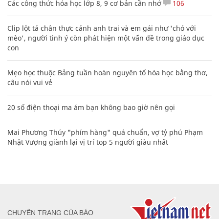
Các công thức hóa học lớp 8, 9 cơ bản cần nhớ
106
Clip lột tả chân thực cảnh anh trai và em gái như 'chó với
mèo', người tinh ý còn phát hiện một vấn đề trong giáo dục
con
Mẹo học thuộc Bảng tuần hoàn nguyên tố hóa học bằng thơ,
câu nói vui vẻ
20 số điện thoại ma ám bạn không bao giờ nên gọi
Mai Phương Thúy "phím hàng" quá chuẩn, vợ tỷ phú Phạm
Nhật Vượng giành lại vị trí top 5 người giàu nhất
CHUYÊN TRANG CỦA BÁO