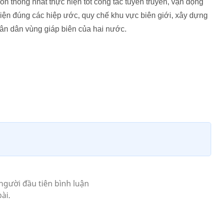
òn thống nhất thực hiện tốt công tác tuyên truyền, vận động
iện đúng các hiệp ước, quy chế khu vực biên giới, xây dựng
nhân dân vùng giáp biên của hai nước.