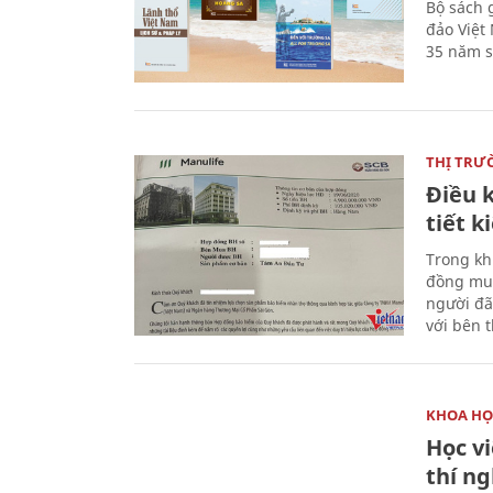
Bộ sách 
đảo Việt
35 năm s
THỊ TRƯ
Điều k
tiết 
Trong kh
đồng mua
người đã
với bên 
KHOA HỌ
Học v
thí n