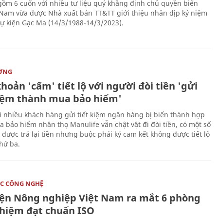
gồm 6 cuốn với nhiều tư liệu quý khẳng định chủ quyền biển
 Nam vừa được Nhà xuất bản TT&TT giới thiệu nhân dịp kỷ niệm
ự kiện Gạc Ma (14/3/1988-14/3/2023).
ỜNG
hoản 'cấm' tiết lộ với người đòi tiền 'gửi
kiệm thành mua bảo hiểm'
i nhiều khách hàng gửi tiết kiệm ngân hàng bị biến thành hợp
 bảo hiểm nhân thọ Manulife vẫn chật vật đi đòi tiền, có một số
 được trả lại tiền nhưng buộc phải ký cam kết không được tiết lộ
thứ ba.
C CÔNG NGHỆ
iện Nông nghiệp Việt Nam ra mắt 6 phòng
ghiệm đạt chuẩn ISO