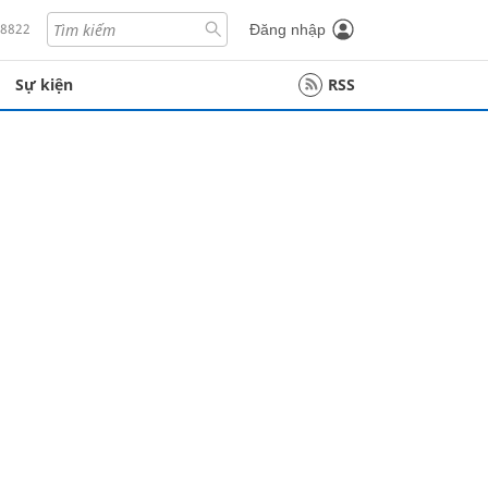
18822
Đăng nhập
Sự kiện
RSS