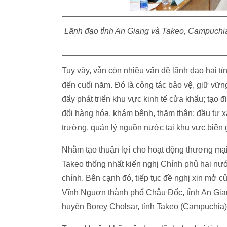
Lãnh đạo tỉnh An Giang và Takeo, Campuchia
Tuy vậy, vẫn còn nhiều vấn đề lãnh đạo hai tỉn
đến cuối năm. Đó là công tác bảo vệ, giữ vững 
đẩy phát triển khu vực kinh tế cửa khẩu; tạo đ
đổi hàng hóa, khám bệnh, thăm thân; đầu tư x
trường, quản lý nguồn nước tại khu vực biên 
Nhằm tạo thuận lợi cho hoạt động thương mại 
Takeo thống nhất kiến nghị Chính phủ hai n
chính. Bên cạnh đó, tiếp tục đề nghị xin mở 
Vĩnh Nguơn thành phố Châu Đốc, tỉnh An Gia
huyện Borey Cholsar, tỉnh Takeo (Campuchia)