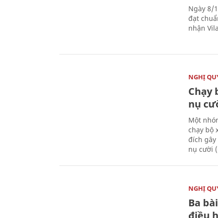
Ngày 8/1
đạt chuẩ
nhận Vila
NGHỊ QUY
Chạy 
nụ cư
Một nhóm
chạy bộ 
đích gây
nụ cười 
NGHỊ QUY
Ba bài
điều 