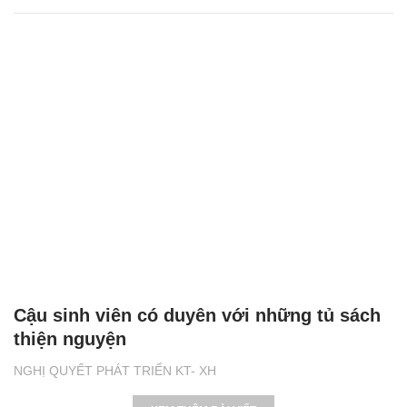
Cậu sinh viên có duyên với những tủ sách
thiện nguyện
NGHỊ QUYẾT PHÁT TRIỂN KT- XH