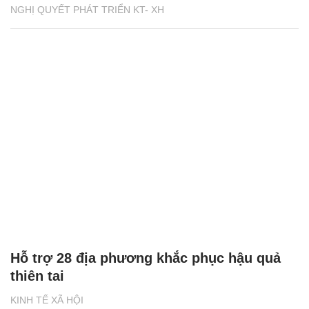
NGHỊ QUYẾT PHÁT TRIỂN KT- XH
Hỗ trợ 28 địa phương khắc phục hậu quả
thiên tai
KINH TẾ XÃ HỘI