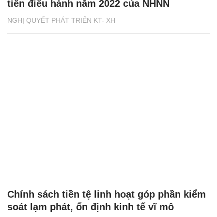
tiễn điều hành năm 2022 của NHNN
NGHỊ QUYẾT PHÁT TRIỂN KT- XH
Chính sách tiền tệ linh hoạt góp phần kiểm
soát lạm phát, ổn định kinh tế vĩ mô