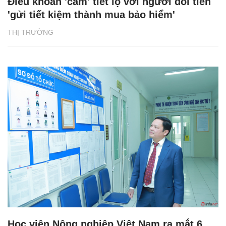
Điều khoản 'cấm' tiết lộ với người đòi tiền
'gửi tiết kiệm thành mua bảo hiểm'
THỊ TRƯỜNG
Học viện Nông nghiệp Việt Nam ra mắt 6