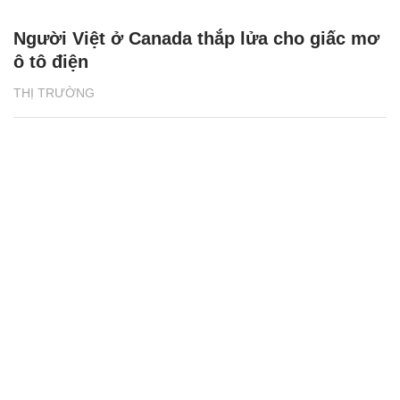
Người Việt ở Canada thắp lửa cho giấc mơ
ô tô điện
THỊ TRƯỜNG