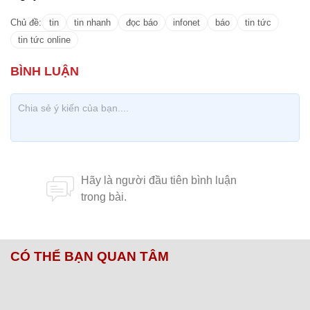
Chủ đề:
tin
tin nhanh
đọc báo
infonet
báo
tin tức
tin tức online
CÓ THỂ BẠN QUAN TÂM