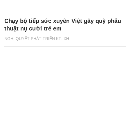
Chạy bộ tiếp sức xuyên Việt gây quỹ phẫu
thuật nụ cười trẻ em
NGHỊ QUYẾT PHÁT TRIỂN KT- XH