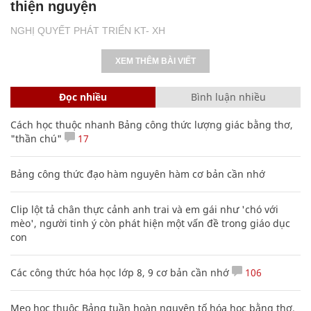
thiện nguyện
NGHỊ QUYẾT PHÁT TRIỂN KT- XH
XEM THÊM BÀI VIẾT
Đọc nhiều
Bình luận nhiều
Cách học thuộc nhanh Bảng công thức lượng giác bằng thơ,
"thần chú"
17
Bảng công thức đạo hàm nguyên hàm cơ bản cần nhớ
Clip lột tả chân thực cảnh anh trai và em gái như 'chó với
mèo', người tinh ý còn phát hiện một vấn đề trong giáo dục
con
Các công thức hóa học lớp 8, 9 cơ bản cần nhớ
106
Mẹo học thuộc Bảng tuần hoàn nguyên tố hóa học bằng thơ,