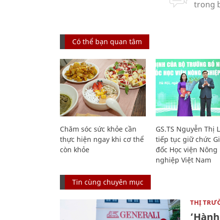
Có thể bạn quan tâm
Chăm sóc sức khỏe cần
GS.TS Nguyễn Thị 
thực hiện ngay khi cơ thể
tiếp tục giữ chức 
còn khỏe
đốc Học viện Nông
nghiệp Việt Nam
Tin cùng chuyên mục
THỊ TRƯ
‘Hành 