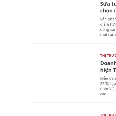
Sữa t
chọn 
Sản phẩm
giảm hơn
dòng sản
tươi cao
THỊ TRƯ
Doanh
hiện 
Diễn đàn
22/8) tậ
nhìn Việ
cao.
THỊ TRƯ