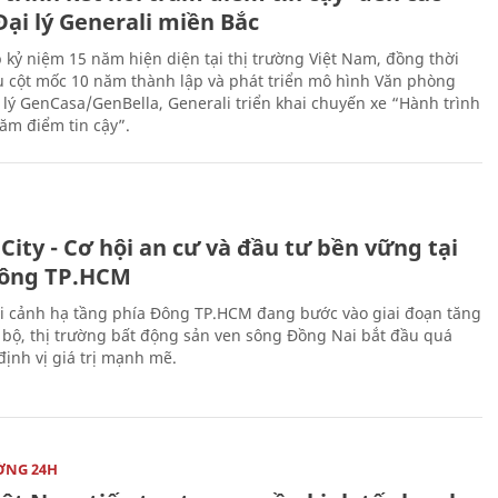
ại lý Generali miền Bắc
 kỷ niệm 15 năm hiện diện tại thị trường Việt Nam, đồng thời
 cột mốc 10 năm thành lập và phát triển mô hình Văn phòng
 lý GenCasa/GenBella, Generali triển khai chuyến xe “Hành trình
răm điểm tin cậy”.
City - Cơ hội an cư và đầu tư bền vững tại
ông TP.HCM
i cảnh hạ tầng phía Đông TP.HCM đang bước vào giai đoạn tăng
 bộ, thị trường bất động sản ven sông Đồng Nai bắt đầu quá
 định vị giá trị mạnh mẽ.
ỜNG 24H