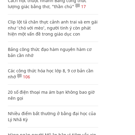
Cách học thuộc nhanh Bảng công thức
lượng giác bằng thơ, "thần chú"
17
Clip lột tả chân thực cảnh anh trai và em gái
như 'chó với mèo', người tinh ý còn phát
hiện một vấn đề trong giáo dục con
Bảng công thức đạo hàm nguyên hàm cơ
bản cần nhớ
Các công thức hóa học lớp 8, 9 cơ bản cần
nhớ
106
20 số điện thoại ma ám bạn không bao giờ
nên gọi
Nhiều điểm bất thường ở bằng đại học của
Lý Nhã Kỳ
Hàng ngàn người Mỹ ân hận vì tiêm vắc xin