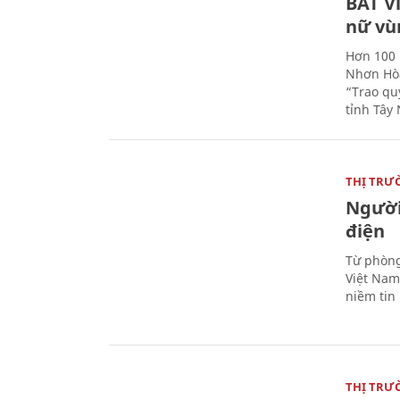
BAT V
nữ vù
Hơn 100 
Nhơn Hòa
“Trao qu
tỉnh Tây 
THỊ TRƯ
Người
điện
Từ phòng
Việt Nam 
niềm tin
THỊ TRƯ