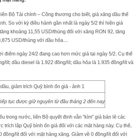
iên Bộ Tài chính – Công thương cho biết, giá xăng dầu thế
. So với kỳ điều hành gần nhất là ngày 5/2 thì hiện giá
 tăng khoảng 11,55 USD/thùng đối với xăng RON 92, tăng
 9,875 USD/thùng với dầu hỏa…
ời điểm ngày 24/2 đang cao hơn mức giá tại ngày 5/2. Cụ thể
ít; dầu diesel là 1.922 đồng/lít; dầu hỏa là 1.935 đồng/lít và
tiếp tục được giữ nguyên từ đầu tháng 2 đến nay
ếu trong nước, liên Bộ quyết định vẫn “kìm” giá bán lẻ các
 trích lập Quỹ bình ổn giá đối với các mặt hàng này. Cụ thể,
0 đồng/lít đối với mặt hàng xăng. Giảm về 0 đồng/lít đối với