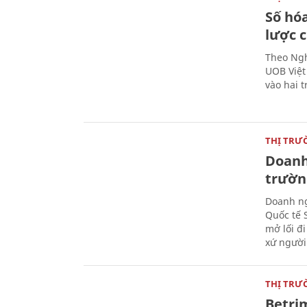
Số hóa
lược 
Theo Ngh
UOB Việt
vào hai t
THỊ TRƯ
Doanh 
trườn
Doanh ng
Quốc tế 
mở lối đ
xứ người
THỊ TRƯ
Betri