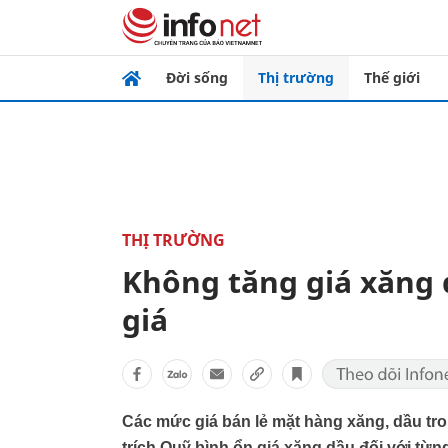
Đời sống
Thị trường
Thế giới
THỊ TRƯỜNG
Không tăng giá xăng 
giá
Các mức giá bán lẻ mặt hàng xăng, dầu t
trích Quỹ bình ổn giá xăng dầu đối với từn