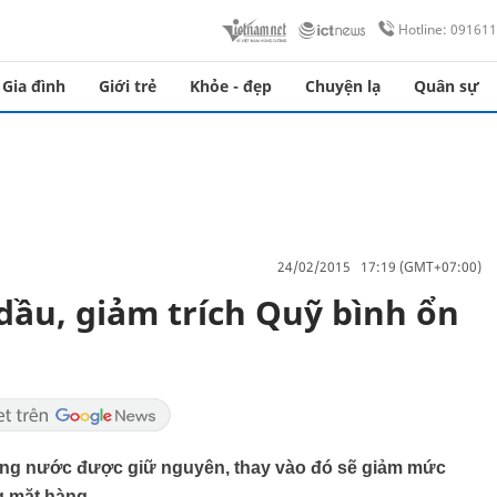
Hotline: 09161
Gia đình
Giới trẻ
Khỏe - đẹp
Chuyện lạ
Quân sự
24/02/2015 17:19 (GMT+07:00)
dầu, giảm trích Quỹ bình ổn
rong nước được giữ nguyên, thay vào đó sẽ giảm mức
g mặt hàng.