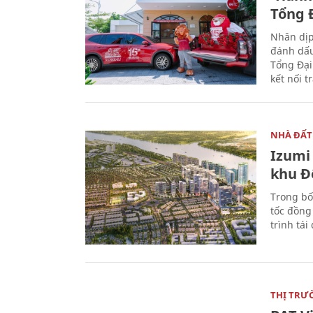
Tổng Đ
Nhân dịp
đánh dấu
Tổng Đại
kết nối t
NHÀ ĐẤT
Izumi 
khu Đ
Trong bố
tốc đồng
trình tái
THỊ TRƯ