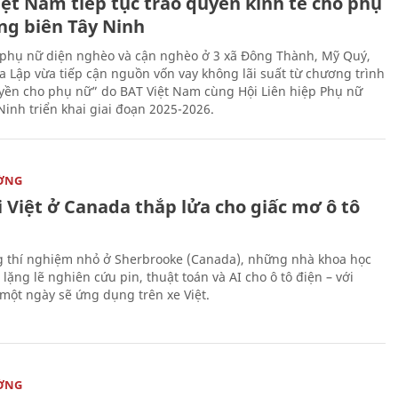
iệt Nam tiếp tục trao quyền kinh tế cho phụ
ng biên Tây Ninh
phụ nữ diện nghèo và cận nghèo ở 3 xã Đông Thành, Mỹ Quý,
 Lập vừa tiếp cận nguồn vốn vay không lãi suất từ chương trình
yền cho phụ nữ” do BAT Việt Nam cùng Hội Liên hiệp Phụ nữ
Ninh triển khai giai đoạn 2025-2026.
ỜNG
 Việt ở Canada thắp lửa cho giấc mơ ô tô
 thí nghiệm nhỏ ở Sherbrooke (Canada), những nhà khoa học
lặng lẽ nghiên cứu pin, thuật toán và AI cho ô tô điện – với
 một ngày sẽ ứng dụng trên xe Việt.
ỜNG