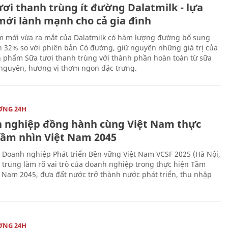
ươi thanh trùng ít đường Dalatmilk - lựa
mới lành mạnh cho cả gia đình
 mới vừa ra mắt của Dalatmilk có hàm lượng đường bổ sung
 32% so với phiên bản Có đường, giữ nguyên những giá trị của
 phẩm Sữa tươi thanh trùng với thành phần hoàn toàn từ sữa
 nguyên, hương vị thơm ngon đặc trưng.
ỜNG 24H
 nghiệp đồng hành cùng Việt Nam thực
Tầm nhìn Việt Nam 2045
 Doanh nghiệp Phát triển Bền vững Việt Nam VCSF 2025 (Hà Nội,
p trung làm rõ vai trò của doanh nghiệp trong thực hiện Tầm
t Nam 2045, đưa đất nước trở thành nước phát triển, thu nhập
ỜNG 24H