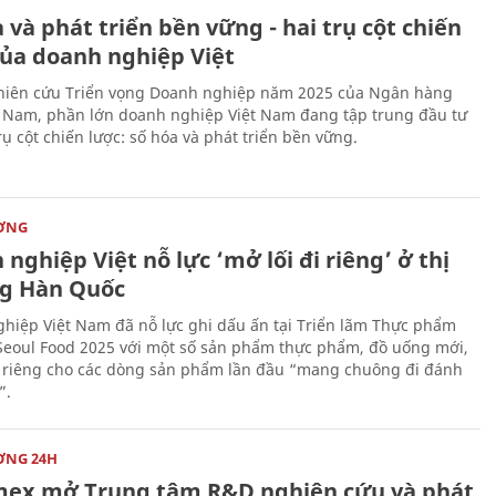
 và phát triển bền vững - hai trụ cột chiến
của doanh nghiệp Việt
iên cứu Triển vọng Doanh nghiệp năm 2025 của Ngân hàng
 Nam, phần lớn doanh nghiệp Việt Nam đang tập trung đầu tư
rụ cột chiến lược: số hóa và phát triển bền vững.
ỜNG
nghiệp Việt nỗ lực ‘mở lối đi riêng’ ở thị
g Hàn Quốc
hiệp Việt Nam đã nỗ lực ghi dấu ấn tại Triển lãm Thực phẩm
Seoul Food 2025 với một số sản phẩm thực phẩm, đồ uống mới,
i riêng cho các dòng sản phẩm lần đầu “mang chuông đi đánh
”.
ỜNG 24H
mex mở Trung tâm R&D nghiên cứu và phát