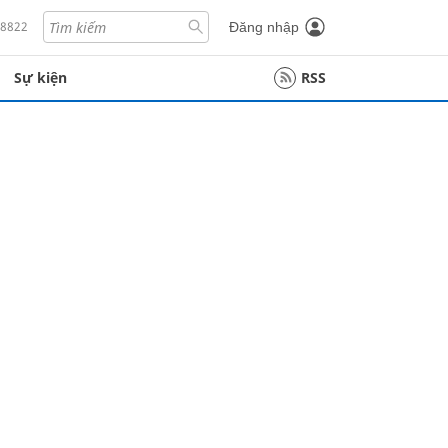
18822
Đăng nhập
Sự kiện
RSS