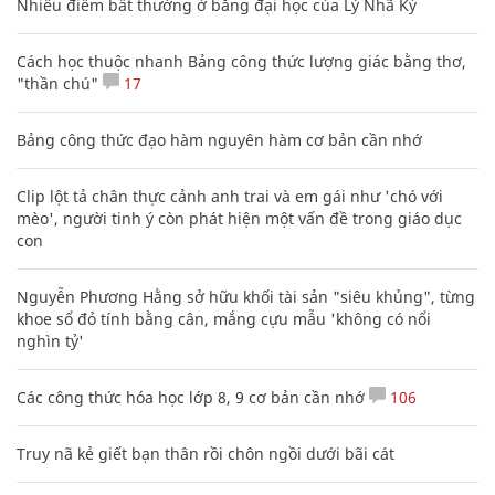
Nhiều điểm bất thường ở bằng đại học của Lý Nhã Kỳ
Cách học thuộc nhanh Bảng công thức lượng giác bằng thơ,
"thần chú"
17
Bảng công thức đạo hàm nguyên hàm cơ bản cần nhớ
Clip lột tả chân thực cảnh anh trai và em gái như 'chó với
mèo', người tinh ý còn phát hiện một vấn đề trong giáo dục
con
Nguyễn Phương Hằng sở hữu khối tài sản "siêu khủng", từng
khoe sổ đỏ tính bằng cân, mắng cựu mẫu 'không có nổi
nghìn tỷ'
Các công thức hóa học lớp 8, 9 cơ bản cần nhớ
106
Truy nã kẻ giết bạn thân rồi chôn ngồi dưới bãi cát