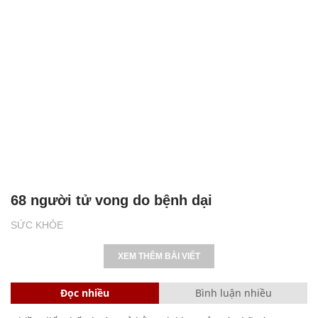
68 người tử vong do bệnh dại
SỨC KHỎE
XEM THÊM BÀI VIẾT
Đọc nhiều
Bình luận nhiều