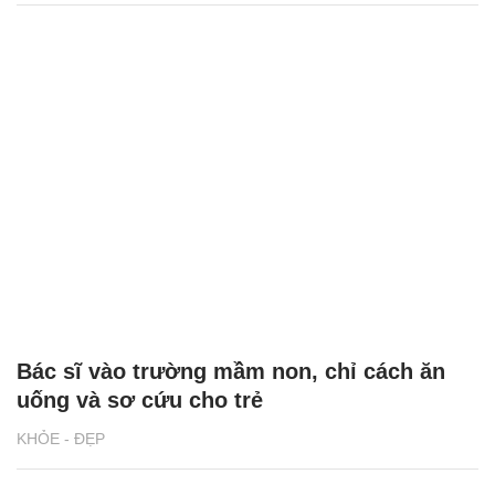
Bác sĩ vào trường mầm non, chỉ cách ăn
uống và sơ cứu cho trẻ
KHỎE - ĐẸP