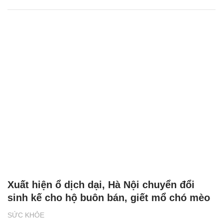
Xuất hiện ổ dịch dại, Hà Nội chuyển đổi
sinh kế cho hộ buôn bán, giết mổ chó mèo
SỨC KHỎE