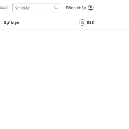
18822
Đăng nhập
Sự kiện
RSS