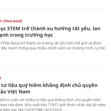
C CÔNG NGHỆ
dục STEM trở thành xu hướng tất yếu, lan
ạnh trong trường học
 STEM đang trở thành xu hướng tất yếu trên thế giới và được
 đẩy mạnh thông qua nhiều chính sách và chương trình cụ thể.
G
 tư liệu quý hiếm khẳng định chủ quyền
đảo Việt Nam
gồm 6 cuốn với nhiều tư liệu quý khẳng định chủ quyền biển
 Nam vừa được Nhà xuất bản TT&TT giới thiệu nhân dịp kỷ niệm
ự kiện Gạc Ma (14/3/1988-14/3/2023).