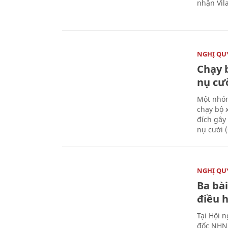
nhận Vila
NGHỊ QUY
Chạy 
nụ cư
Một nhóm
chạy bộ 
đích gây
nụ cười 
NGHỊ QUY
Ba bài
điều 
Tại Hội 
đốc NHNN