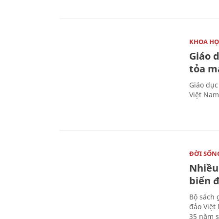
KHOA HỌ
Giáo 
tỏa m
Giáo dục
Việt Nam
ĐỜI SỐN
Nhiều
biển 
Bộ sách 
đảo Việt
35 năm s