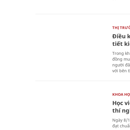
THỊ TRƯ
Điều k
tiết 
Trong kh
đồng mua
người đã
với bên 
KHOA HỌ
Học v
thí n
Ngày 8/1
đạt chuẩ