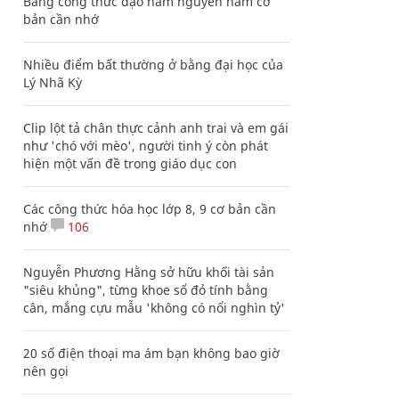
Bảng công thức đạo hàm nguyên hàm cơ
bản cần nhớ
Nhiều điểm bất thường ở bằng đại học của
Lý Nhã Kỳ
Clip lột tả chân thực cảnh anh trai và em gái
như 'chó với mèo', người tinh ý còn phát
hiện một vấn đề trong giáo dục con
Các công thức hóa học lớp 8, 9 cơ bản cần
nhớ
106
Nguyễn Phương Hằng sở hữu khối tài sản
"siêu khủng", từng khoe sổ đỏ tính bằng
cân, mắng cựu mẫu 'không có nổi nghìn tỷ'
20 số điện thoại ma ám bạn không bao giờ
nên gọi