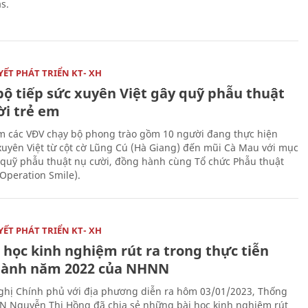
s.
ẾT PHÁT TRIỂN KT- XH
bộ tiếp sức xuyên Việt gây quỹ phẫu thuật
ời trẻ em
 các VĐV chạy bộ phong trào gồm 10 người đang thực hiện
xuyên Việt từ cột cờ Lũng Cú (Hà Giang) đến mũi Cà Mau với mục
 quỹ phẫu thuật nụ cười, đồng hành cùng Tổ chức Phẫu thuật
(Operation Smile).
ẾT PHÁT TRIỂN KT- XH
 học kinh nghiệm rút ra trong thực tiễn
hành năm 2022 của NHNN
nghị Chính phủ với địa phương diễn ra hôm 03/01/2023, Thống
 Nguyễn Thị Hồng đã chia sẻ những bài học kinh nghiệm rút