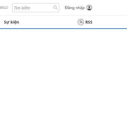
18822
Đăng nhập
Sự kiện
RSS