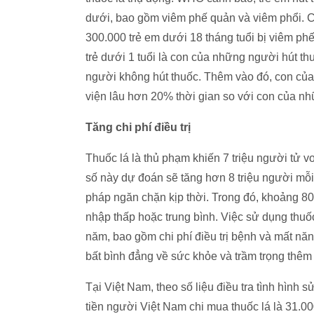
dưới, bao gồm viêm phế quản và viêm phổi. C
300.000 trẻ em dưới 18 tháng tuổi bị viêm ph
trẻ dưới 1 tuổi là con của những người hút t
người không hút thuốc. Thêm vào đó, con củ
viện lâu hơn 20% thời gian so với con của n
Tăng chi phí điều trị
Thuốc lá là thủ phạm khiến 7 triệu người tử
số này dự đoán sẽ tăng hơn 8 triệu người m
pháp ngăn chặn kịp thời. Trong đó, khoảng 80
nhập thấp hoặc trung bình. Việc sử dụng thuốc 
năm, bao gồm chi phí điều trị bệnh và mất nă
bất bình đẳng về sức khỏe và trầm trọng thêm 
Tại Việt Nam, theo số liệu điều tra tình hình 
tiền người Việt Nam chi mua thuốc lá là 31.0