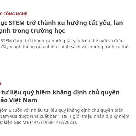
C CÔNG NGHỆ
dục STEM trở thành xu hướng tất yếu, lan
ạnh trong trường học
 STEM đang trở thành xu hướng tất yếu trên thế giới và được
 đẩy mạnh thông qua nhiều chính sách và chương trình cụ thể.
G
 tư liệu quý hiếm khẳng định chủ quyền
đảo Việt Nam
gồm 6 cuốn với nhiều tư liệu quý khẳng định chủ quyền biển
 Nam vừa được Nhà xuất bản TT&TT giới thiệu nhân dịp kỷ niệm
ự kiện Gạc Ma (14/3/1988-14/3/2023).