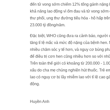
đến tử vong sớm chiếm 12% tổng gánh nặng bệnh
khả năng lao động vì ốm đau và tử vong sớm
thư phổi, ung thư đường tiêu hóa - hô hấp trê
23.000 tỷ đồng/năm.
Đặc biệt, WHO cũng đưa ra cảnh báo, người c
tăng tỉ lệ mắc và mức độ nặng của bệnh hen. 
nhiều chăm sóc y tế hơn, và nguy cơ bùng phá
để điều trị cơn hen cũng nhiều hơn so với nhữ
Trên toàn thế giới có khoảng từ 200.000 - 1.
xấu do cha mẹ chúng nghiện hút thuốc. Trẻ e
lao có nguy cơ bị lây nhiễm lao với tỉ lệ cao g
động.
Huyền Anh