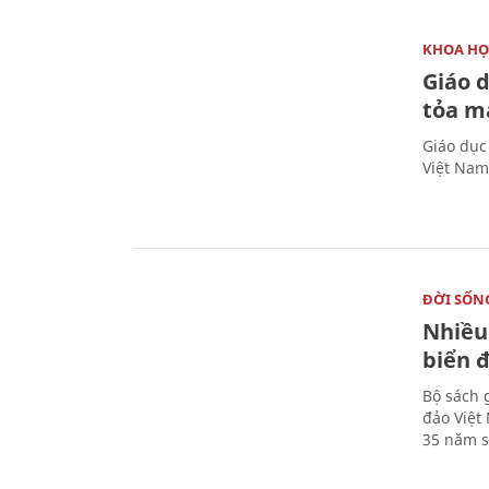
KHOA HỌ
Giáo 
tỏa m
Giáo dục
Việt Nam
ĐỜI SỐN
Nhiều
biển 
Bộ sách 
đảo Việt
35 năm s