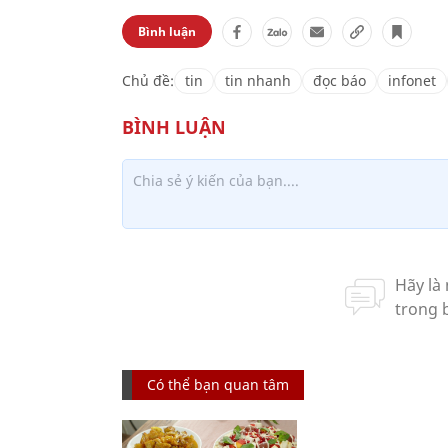
Bình luận
Chủ đề:
tin
tin nhanh
đọc báo
infonet
Có thể bạn quan tâm