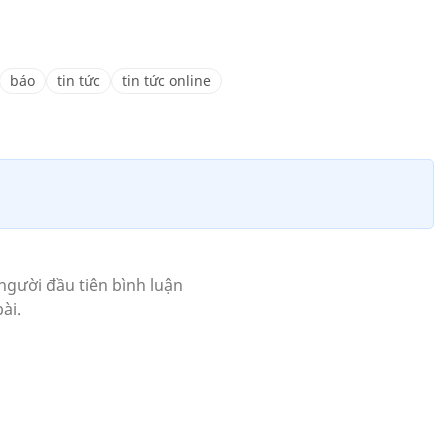
báo
tin tức
tin tức online