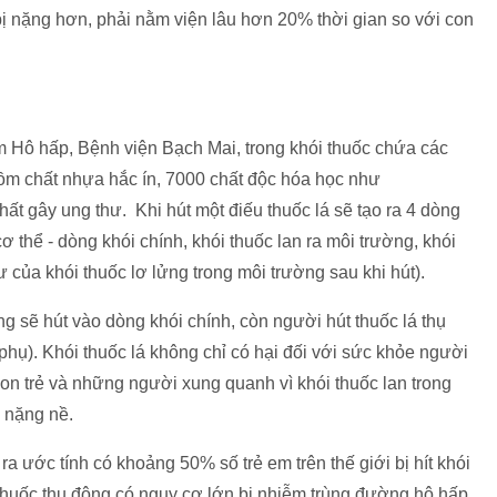
ị nặng hơn, phải nằm viện lâu hơn 20% thời gian so với con
 Hô hấp, Bệnh viện Bạch Mai, trong khói thuốc chứa các
ồm chất nhựa hắc ín, 7000 chất độc hóa học như
hất gây ung thư. Khi hút một điếu thuốc lá sẽ tạo ra 4 dòng
cơ thể - dòng khói chính, khói thuốc lan ra môi trường, khói
dư của khói thuốc lơ lửng trong môi trường sau khi hút).
ng sẽ hút vào dòng khói chính, còn người hút thuốc lá thụ
i phụ). Khói thuốc lá không chỉ có hại đối với sức khỏe người
n trẻ và những người xung quanh vì khói thuốc lan trong
 nặng nề.
a ước tính có khoảng 50% số trẻ em trên thế giới bị hít khói
thuốc thụ động có nguy cơ lớn bị nhiễm trùng đường hô hấp