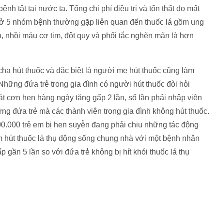
 tật tại nước ta. Tổng chi phí điều trị và tổn thất do mất
 ở 5 nhóm bệnh thường gặp liên quan đến thuốc lá gồm ung
n, nhồi máu cơ tim, đột quỵ và phổi tắc nghẽn mãn là hơn
ha hút thuốc và đặc biệt là người mẹ hút thuốc cũng làm
Những đứa trẻ trong gia đình có người hút thuốc đòi hỏi
t cơn hen hàng ngày tăng gấp 2 lần, số lần phải nhập viện
ng đứa trẻ mà các thành viên trong gia đình không hút thuốc.
000.000 trẻ em bị hen suyễn đang phải chịu những tác động
m hút thuốc lá thụ động sống chung nhà với một bệnh nhân
ấp gần 5 lần so với đứa trẻ không bị hít khói thuốc lá thụ