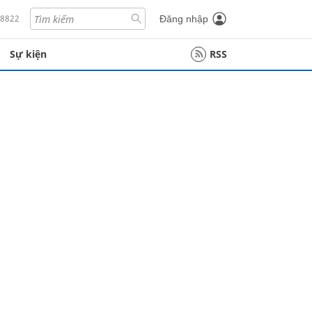
18822
Đăng nhập
Sự kiện
RSS