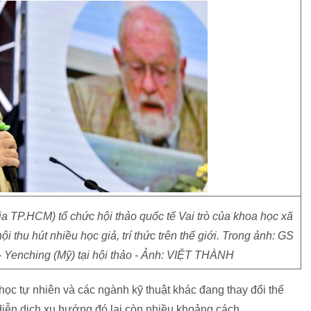
P.HCM) tổ chức hội thảo quốc tế Vai trò của khoa học xã
hội thu hút nhiều học giả, trí thức trên thế giới. Trong ảnh: GS
– Yenching (Mỹ) tại hội thảo - Ảnh: VIỆT THÀNH
ọc tự nhiên và các ngành kỹ thuật khác đang thay đổi thế
 diễn dịch xu hướng đó lại còn nhiều khoảng cách.