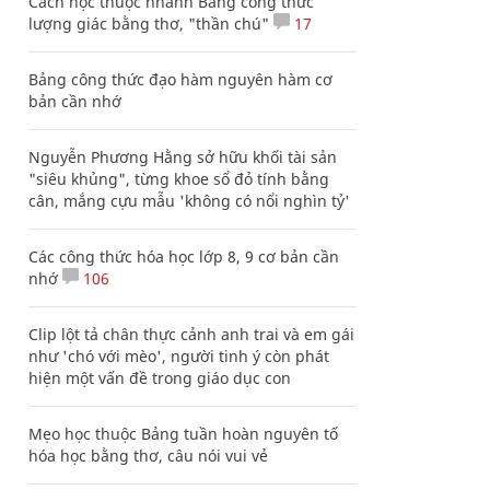
Cách học thuộc nhanh Bảng công thức
lượng giác bằng thơ, "thần chú"
17
Bảng công thức đạo hàm nguyên hàm cơ
bản cần nhớ
Nguyễn Phương Hằng sở hữu khối tài sản
"siêu khủng", từng khoe sổ đỏ tính bằng
cân, mắng cựu mẫu 'không có nổi nghìn tỷ'
Các công thức hóa học lớp 8, 9 cơ bản cần
nhớ
106
Clip lột tả chân thực cảnh anh trai và em gái
như 'chó với mèo', người tinh ý còn phát
hiện một vấn đề trong giáo dục con
Mẹo học thuộc Bảng tuần hoàn nguyên tố
hóa học bằng thơ, câu nói vui vẻ