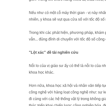
Nếu như có một cỗ máy thời gian - vị này nhấ
nhiên, y khoa sẽ vụt qua cửa sổ với tốc độ số
Trong khi các phát hiện, phương pháp, khám 
vẫn... đủng đỉnh di chuyển với tốc độ số cộng
"Lột xác" đề tài nghiên cứu
Nỗi lo của vị giáo sư ấy có thể là nỗi lo của 
khoa học khác.
Hơn nữa, khoa học xã hội và nhân văn tiếp t
công nghệ với hàng loạt công nghệ như: sự kết
đi cùng với các hệ thống vật lý trong không gi
thức triển khai chiến lược công nghiệp hóa, 