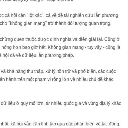
ọc xã hội cần "lột xác", cả về đề tài nghiên cứu lẫn phương
n cho "không gian mạng" trở thành đối tượng quan trọng.
chừng quen thuộc được định nghĩa và diễn giải lại. Cũng ở
h nóng hơn bao giờ hết. Không gian mạng - tuy vậy - cũng là
ã hội cả về dữ liệu lẫn phương pháp.
và khả năng thu thập, xử lý, tồn trữ và phổ biến, các cuộc
iến hành trên một phạm vi rộng lớn về nhiều chủ đề khác
ữ liệu ở quy mô lớn, từ nhiều quốc gia và vùng địa lý khác
hất, xã hội vẫn cần tỉnh táo qua các phản biện về tác động,