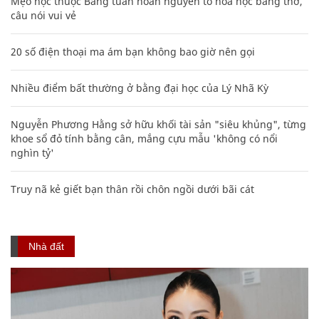
Mẹo học thuộc Bảng tuần hoàn nguyên tố hóa học bằng thơ,
câu nói vui vẻ
20 số điện thoại ma ám bạn không bao giờ nên gọi
Nhiều điểm bất thường ở bằng đại học của Lý Nhã Kỳ
Nguyễn Phương Hằng sở hữu khối tài sản "siêu khủng", từng
khoe sổ đỏ tính bằng cân, mắng cựu mẫu 'không có nổi
nghìn tỷ'
Truy nã kẻ giết bạn thân rồi chôn ngồi dưới bãi cát
Nhà đất