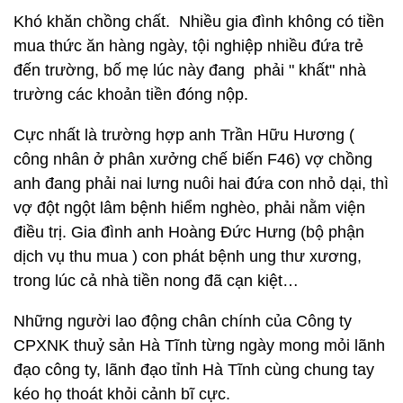
Khó khăn chồng chất. Nhiều gia đình không có tiền
mua thức ăn hàng ngày, tội nghiệp nhiều đứa trẻ
đến trường, bố mẹ lúc này đang phải " khất" nhà
trường các khoản tiền đóng nộp.
Cực nhất là trường hợp anh Trần Hữu Hương (
công nhân ở phân xưởng chế biến F46) vợ chồng
anh đang phải nai lưng nuôi hai đứa con nhỏ dại, thì
vợ đột ngột lâm bệnh hiểm nghèo, phải nằm viện
điều trị. Gia đình anh Hoàng Đức Hưng (bộ phận
dịch vụ thu mua ) con phát bệnh ung thư xương,
trong lúc cả nhà tiền nong đã cạn kiệt…
Những người lao động chân chính của Công ty
CPXNK thuỷ sản Hà Tĩnh từng ngày mong mỏi lãnh
đạo công ty, lãnh đạo tỉnh Hà Tĩnh cùng chung tay
kéo họ thoát khỏi cảnh bĩ cực.