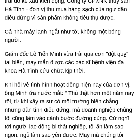
trái do kẻ xấu kích động, Công ty CPXNK thuỷ sản
Hà Tĩnh - đơn vị thu mua hàng sạch của ngư dân
điêu đứng vì sản phẩm không tiêu thụ được.
Cả nhà máy lạnh ngắt như tờ, không một bóng
người.
Giám đốc Lê Tiến Minh vừa trải qua cơn "đột quỵ"
tai biến, may mắn được các bác sĩ bệnh viện đa
khoa Hà Tĩnh cứu chữa kịp thời.
Khi hỏi về tình hình hoạt động hiện nay của đơn vị,
ông Minh ứa nước mắt: " Thú thật hơn một năm nay
rồi, từ khi xẩy ra sự cố môi trường biển chẳng
những dân tình điêu đứng, mà doanh nghiệp chúng
tôi cũng lâm vào cảnh bước đường cùng. Cứ nghĩ
tới người lao động bị thất nghiệp, tôi ăn làm sao
ngon, ngủ làm sao yên được. May mà chúng tôi