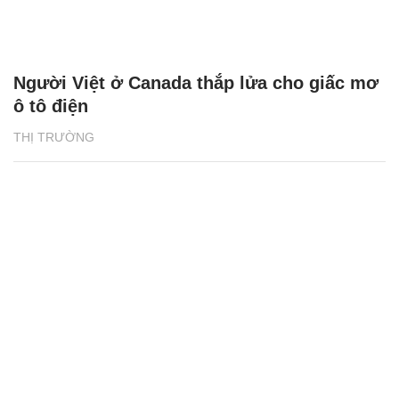
Người Việt ở Canada thắp lửa cho giấc mơ
ô tô điện
THỊ TRƯỜNG