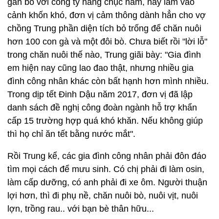
gắn bó với công ty hàng chục năm, nay lâm vào
cảnh khốn khó, đơn vị cảm thông dành hẳn cho vợ
chồng Trung phần diện tích bỏ trống để chăn nuôi
hơn 100 con gà và một đôi bò. Chưa biết rồi "lời lỗ"
trong chăn nuôi thế nào, Trung giãi bày: "Gia đình
em hiện nay cũng lao đao thật, nhưng nhiều gia
đình công nhân khác còn bất hạnh hơn mình nhiều.
Trong dịp tết Đinh Dậu năm 2017, đơn vị đã lập
danh sách đề nghị công đoàn ngành hỗ trợ khẩn
cấp 15 trường hợp quá khó khăn. Nếu không giúp
thì họ chỉ ăn tết bằng nước mắt".
Rồi Trung kể, các gia đình công nhân phải đôn đáo
tìm mọi cách để mưu sinh. Có chị phải đi làm osin,
làm cấp dưỡng, có anh phải đi xe ôm. Người thuận
lợi hơn, thì đi phụ nề, chăn nuôi bò, nuôi vịt, nuôi
lợn, trồng rau.. với bạn bè thân hữu...