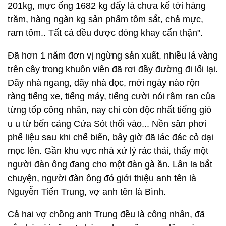
201kg, mực ống 1682 kg đấy là chưa kể tới hàng
trăm, hàng ngàn kg sản phẩm tôm sắt, chả mực,
ram tôm.. Tất cả đều được đóng khay cẩn thận".
Đã hơn 1 năm đơn vị ngừng sản xuất, nhiều lá vàng
trên cây trong khuôn viên đã rơi đầy đường đi lối lại.
Dãy nhà ngang, dãy nhà dọc, mới ngày nào rộn
ràng tiếng xe, tiếng máy, tiếng cười nói râm ran của
từng tốp công nhân, nay chỉ còn độc nhất tiếng gió
u u từ bến cảng Cửa Sót thổi vào... Nền sân phơi
phế liệu sau khi chế biến, bây giờ đã lác đác cỏ dại
mọc lên. Gần khu vực nhà xử lý rác thải, thấy một
người đàn ông đang cho một đàn gà ăn. Lân la bắt
chuyện, người đàn ông đó giới thiệu anh tên là
Nguyễn Tiến Trung, vợ anh tên là Bình.
Cả hai vợ chồng anh Trung đều là công nhân, đã