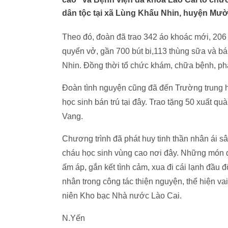
dân tộc tại xã Lùng Khấu Nhin, huyện M
Theo đó, đoàn đã trao 342 áo khoác mới, 206
quyển vở, gần 700 bút bi,113 thùng sữa và bá
Nhin. Đồng thời tổ chức khám, chữa bệnh, phá
Đoàn tình nguyện cũng đã đến Trường trung họ
học sinh bán trú tại đây. Trao tặng 50 xuất 
Vang.
Chương trình đã phát huy tinh thần nhân ái s
cháu học sinh vùng cao nơi đây. Những món q
ấm áp, gắn kết tình cảm, xua đi cái lạnh đầu 
nhân trong công tác thiện nguyện, thể hiện vai
niên Kho bạc Nhà nước Lào Cai.
N.Yến