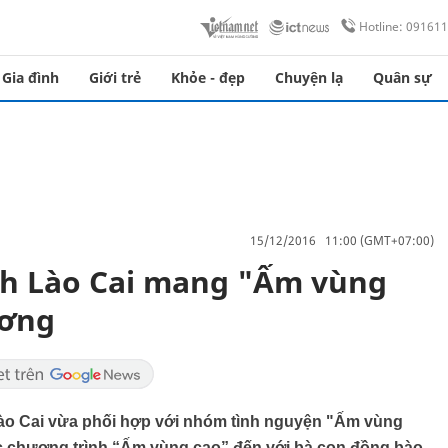
Hotline: 09161
Gia đình
Giới trẻ
Khỏe - đẹp
Chuyện lạ
Quân sự
15/12/2016 11:00 (GMT+07:00)
nh Lào Cai mang "Ấm vùng
ương
ào Cai vừa phối hợp với nhóm tình nguyện "Ấm vùng
c chương trình “Ấm vùng cao” đến với bà con đồng bào