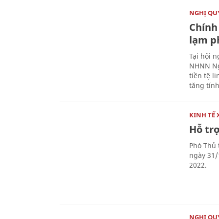
NGHỊ QUY
Chính 
lạm ph
Tại hội 
NHNN Ng
tiền tệ l
tăng tính
KINH TẾ 
Hỗ tr
Phó Thủ 
ngày 31/
2022.
NGHỊ QUY