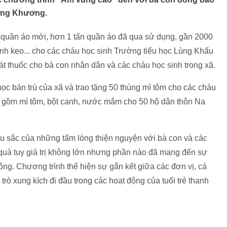
ường Khương.
 quần áo mới, hơn 1 tấn quần áo đã qua sử dụng, gần 2000
nh kẹo... cho các cháu học sinh Trường tiểu học Lùng Khấu
t thuốc cho bà con nhân dân và các cháu học sinh trong xã.
c bán trú của xã và trao tặng 50 thùng mì tôm cho các cháu
quà gồm mì tôm, bột canh, nước mắm cho 50 hộ dân thôn Na
âu sắc của những tấm lòng thiện nguyện với bà con và các
uà tuy giá trị không lớn nhưng phần nào đã mang đến sự
đông. Chương trình thể hiện sự gắn kết giữa các đơn vị, cá
 trò xung kích đi đầu trong các hoạt động của tuổi trẻ thanh