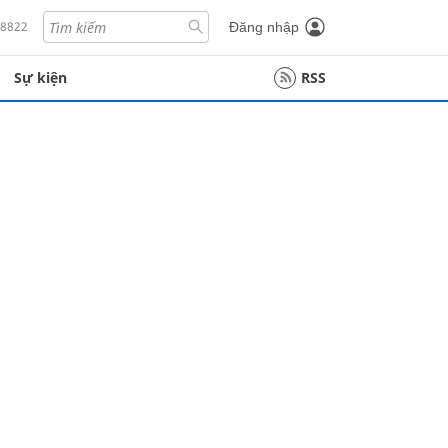
18822
Đăng nhập
Sự kiện
RSS