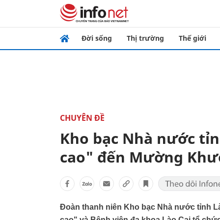
Đời sống
Thị trường
Thế giới
CHUYÊN ĐỀ
Kho bạc Nhà nước tỉ
cao" đến Mường Kh
Đoàn thanh niên Kho bạc Nhà nước tỉnh L
cao" và Bệnh viện đa khoa Lào Cai tổ chứ