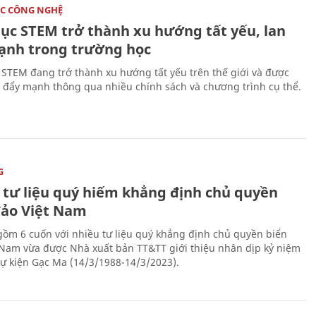
C CÔNG NGHỆ
dục STEM trở thành xu hướng tất yếu, lan
ạnh trong trường học
 STEM đang trở thành xu hướng tất yếu trên thế giới và được
 đẩy mạnh thông qua nhiều chính sách và chương trình cụ thể.
G
 tư liệu quý hiếm khẳng định chủ quyền
đảo Việt Nam
gồm 6 cuốn với nhiều tư liệu quý khẳng định chủ quyền biển
 Nam vừa được Nhà xuất bản TT&TT giới thiệu nhân dịp kỷ niệm
ự kiện Gạc Ma (14/3/1988-14/3/2023).