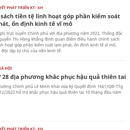
ẾT PHÁT TRIỂN KT- XH
sách tiền tệ linh hoạt góp phần kiểm soát
át, ổn định kinh tế vĩ mô
nghị trực tuyến Chính phủ với địa phương năm 2022, Thống đốc
uyễn Thị Hồng khẳng định quan điểm điều hành chính sách
inh hoạt góp phần kiểm soát lạm phát, ổn định kinh tế vĩ mô,
 độc lập tự chủ của nền kinh tế.
XÃ HỘI
ợ 28 địa phương khắc phục hậu quả thiên tai
tướng Chính phủ Lê Minh Khái vừa ký Quyết định 1661/QĐ-TTg
12/2022 hỗ trợ khắc phục hậu quả thiên tai 10 tháng đầu năm
ẾT PHÁT TRIỂN KT- XH