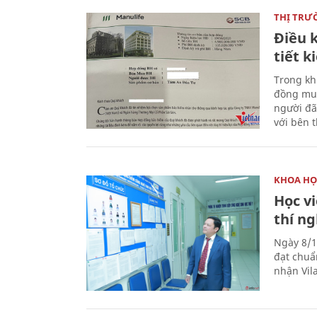
THỊ TRƯ
Điều k
tiết 
Trong kh
đồng mua
người đã
với bên 
KHOA HỌ
Học v
thí n
Ngày 8/1
đạt chuẩ
nhận Vila