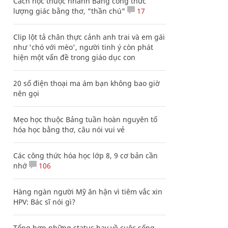
Cách học thuộc nhanh Bảng công thức
lượng giác bằng thơ, "thần chú"
17
Clip lột tả chân thực cảnh anh trai và em gái
như 'chó với mèo', người tinh ý còn phát
hiện một vấn đề trong giáo dục con
20 số điện thoại ma ám bạn không bao giờ
nên gọi
Mẹo học thuộc Bảng tuần hoàn nguyên tố
hóa học bằng thơ, câu nói vui vẻ
Các công thức hóa học lớp 8, 9 cơ bản cần
nhớ
106
Hàng ngàn người Mỹ ân hận vì tiêm vắc xin
HPV: Bác sĩ nói gì?
Tổng hợp những status hay về cuộc sống