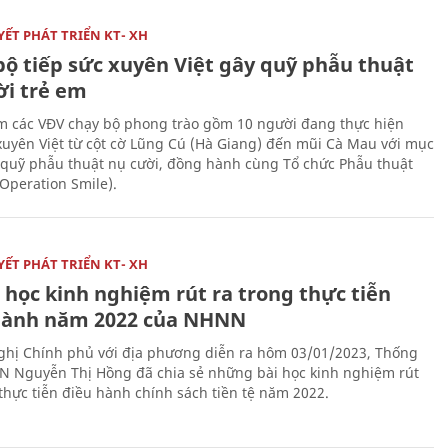
ẾT PHÁT TRIỂN KT- XH
bộ tiếp sức xuyên Việt gây quỹ phẫu thuật
ời trẻ em
 các VĐV chạy bộ phong trào gồm 10 người đang thực hiện
xuyên Việt từ cột cờ Lũng Cú (Hà Giang) đến mũi Cà Mau với mục
 quỹ phẫu thuật nụ cười, đồng hành cùng Tổ chức Phẫu thuật
(Operation Smile).
ẾT PHÁT TRIỂN KT- XH
 học kinh nghiệm rút ra trong thực tiễn
hành năm 2022 của NHNN
nghị Chính phủ với địa phương diễn ra hôm 03/01/2023, Thống
 Nguyễn Thị Hồng đã chia sẻ những bài học kinh nghiệm rút
 thực tiễn điều hành chính sách tiền tệ năm 2022.