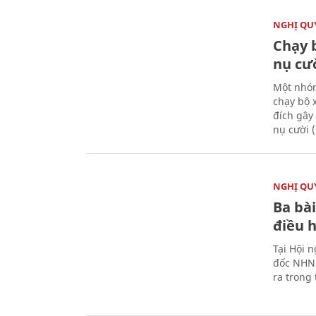
NGHỊ QUY
Chạy 
nụ cư
Một nhóm
chạy bộ 
đích gây
nụ cười 
NGHỊ QUY
Ba bài
điều 
Tại Hội 
đốc NHNN
ra trong