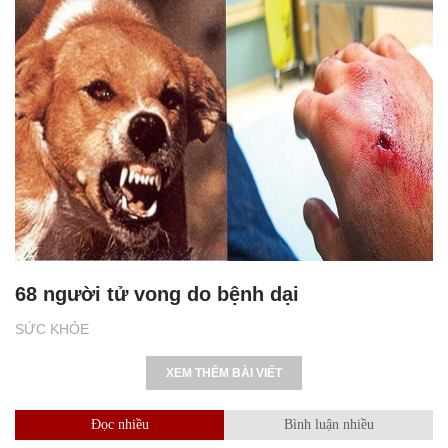
68 người tử vong do bệnh dại
SỨC KHỎE
XEM THÊM BÀI VIẾT
Đọc nhiều
Bình luận nhiều