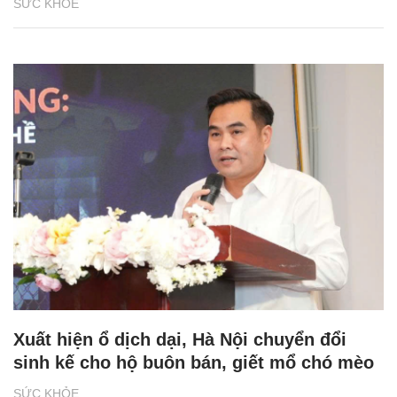
SỨC KHỎE
Xuất hiện ổ dịch dại, Hà Nội chuyển đổi
sinh kế cho hộ buôn bán, giết mổ chó mèo
SỨC KHỎE