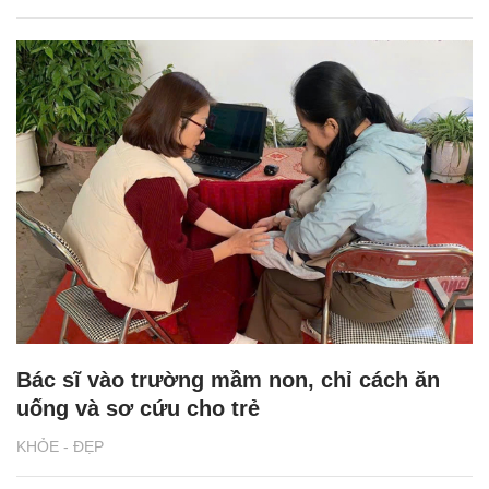
Bác sĩ vào trường mầm non, chỉ cách ăn
uống và sơ cứu cho trẻ
KHỎE - ĐẸP