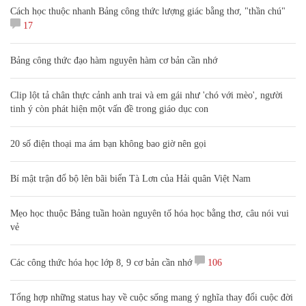
Cách học thuộc nhanh Bảng công thức lượng giác bằng thơ, "thần chú"
17
Bảng công thức đạo hàm nguyên hàm cơ bản cần nhớ
Clip lột tả chân thực cảnh anh trai và em gái như 'chó với mèo', người
tinh ý còn phát hiện một vấn đề trong giáo dục con
20 số điện thoại ma ám bạn không bao giờ nên gọi
Bí mật trận đổ bộ lên bãi biển Tà Lơn của Hải quân Việt Nam
Mẹo học thuộc Bảng tuần hoàn nguyên tố hóa học bằng thơ, câu nói vui
vẻ
Các công thức hóa học lớp 8, 9 cơ bản cần nhớ
106
Tổng hợp những status hay về cuộc sống mang ý nghĩa thay đổi cuộc đời