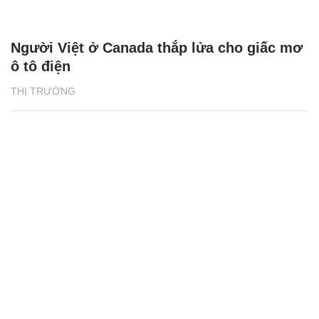
Người Việt ở Canada thắp lửa cho giấc mơ
ô tô điện
THỊ TRƯỜNG