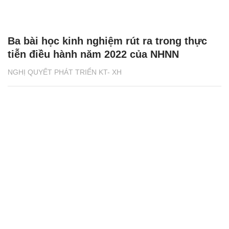
Ba bài học kinh nghiệm rút ra trong thực
tiễn điều hành năm 2022 của NHNN
NGHỊ QUYẾT PHÁT TRIỂN KT- XH