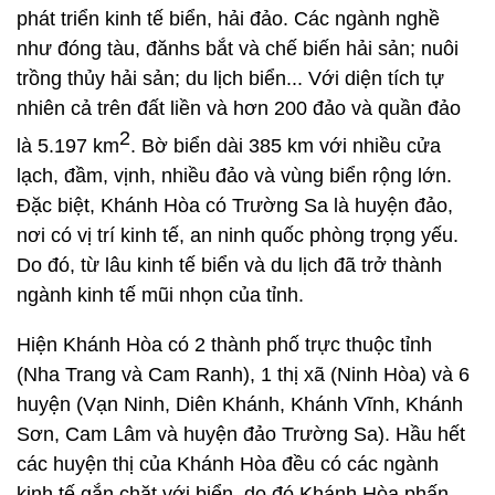
phát triển kinh tế biển, hải đảo. Các ngành nghề
như đóng tàu, đănhs bắt và chế biến hải sản; nuôi
trồng thủy hải sản; du lịch biển... Với diện tích tự
nhiên cả trên đất liền và hơn 200 đảo và quần đảo
2
là 5.197 km
. Bờ biển dài 385 km với nhiều cửa
lạch, đầm, vịnh, nhiều đảo và vùng biển rộng lớn.
Ðặc biệt, Khánh Hòa có Trường Sa là huyện đảo,
nơi có vị trí kinh tế, an ninh quốc phòng trọng yếu.
Do đó, từ lâu kinh tế biển và du lịch đã trở thành
ngành kinh tế mũi nhọn của tỉnh.
Hiện Khánh Hòa có 2 thành phố trực thuộc tỉnh
(Nha Trang và Cam Ranh), 1 thị xã (Ninh Hòa) và 6
huyện (Vạn Ninh, Diên Khánh, Khánh Vĩnh, Khánh
Sơn, Cam Lâm và huyện đảo Trường Sa). Hầu hết
các huyện thị của Khánh Hòa đều có các ngành
kinh tế gắn chặt với biển, do đó Khánh Hòa phấn