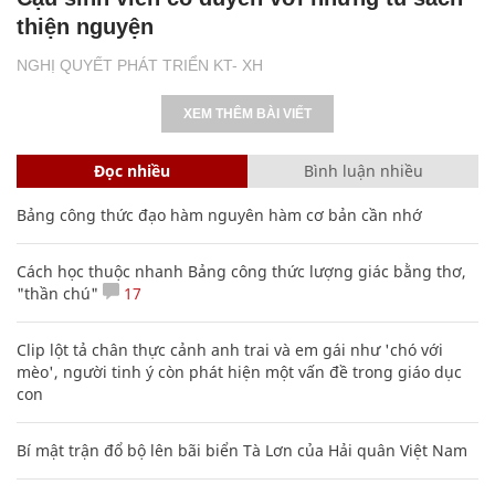
thiện nguyện
NGHỊ QUYẾT PHÁT TRIỂN KT- XH
XEM THÊM BÀI VIẾT
Đọc nhiều
Bình luận nhiều
Bảng công thức đạo hàm nguyên hàm cơ bản cần nhớ
Cách học thuộc nhanh Bảng công thức lượng giác bằng thơ,
"thần chú"
17
Clip lột tả chân thực cảnh anh trai và em gái như 'chó với
mèo', người tinh ý còn phát hiện một vấn đề trong giáo dục
con
Bí mật trận đổ bộ lên bãi biển Tà Lơn của Hải quân Việt Nam