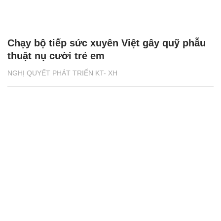
Chạy bộ tiếp sức xuyên Việt gây quỹ phẫu
thuật nụ cười trẻ em
NGHỊ QUYẾT PHÁT TRIỂN KT- XH