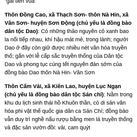
“gái tiến vua”
Thôn Đồng Cao, xã Thạch Sơn- thôn Nà Hin, xã
Vân Sơn- huyện Sơn Động (chủ yếu là đồng bào
dân tộc Dao)
: Có những thảo nguyên cỏ xanh bao
la nối tiếp nhau, khí hậu mát mẻ, trong lành; người
Dao ở đây còn giữ được nhiều nét văn hóa truyền
thố; gắn với lễ cấp sắc truyền thống của Dân tộc
Dao và phong tục cúng tết nguyên đán sớm của
đồng bào Dao thôn Nà Hin- Vân Sơn
Thôn Cấm Vải, xã Kiên Lao, huyện Lục Ngạn
(chủ yếu là đồng bào dân tộc Sán chỉ)
: Nằm trong
khu du lịch sinh thái hồ Khuôn thần, có di sản văn
hóa phi vật thể quốc gia dân ca Sán Chí; đồng bào
vẫn duy trì nghề nấu rượu bằng men lá truyền thống
và đặc sản vườn đồi: vải, cam quýt