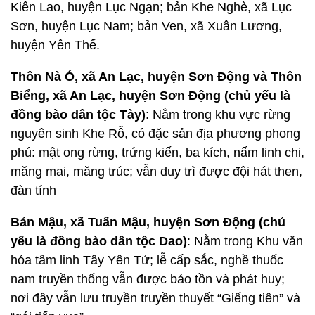
Kiên Lao, huyện Lục Ngạn; bản Khe Nghè, xã Lục
Sơn, huyện Lục Nam; bản Ven, xã Xuân Lương,
huyện Yên Thế.
Thôn Nà Ó, xã An Lạc, huyện Sơn Động và Thôn
Biểng, xã An Lạc, huyện Sơn Động (chủ yếu là
đồng bào dân tộc Tày)
: Nằm trong khu vực rừng
nguyên sinh Khe Rỗ, có đặc sản địa phương phong
phú: mật ong rừng, trứng kiến, ba kích, nấm linh chi,
măng mai, măng trúc; vẫn duy trì được đội hát then,
đàn tính
Bản Mậu, xã Tuấn Mậu, huyện Sơn Động (chủ
yếu là đồng bào dân tộc Dao)
: Nằm trong Khu văn
hóa tâm linh Tây Yên Tử; lễ cấp sắc, nghề thuốc
nam truyền thống vẫn được bảo tồn và phát huy;
nơi đây vẫn lưu truyền truyền thuyết “Giếng tiên” và