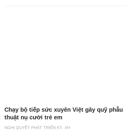
Chạy bộ tiếp sức xuyên Việt gây quỹ phẫu
thuật nụ cười trẻ em
NGHỊ QUYẾT PHÁT TRIỂN KT- XH