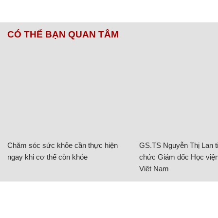
CÓ THỂ BẠN QUAN TÂM
Chăm sóc sức khỏe cần thực hiện
GS.TS Nguyễn Thị Lan ti
ngay khi cơ thể còn khỏe
chức Giám đốc Học viện
Việt Nam