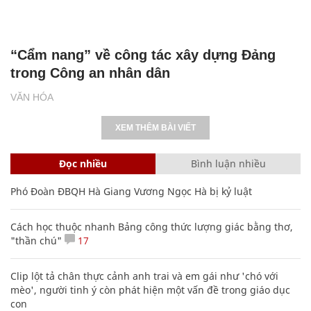
“Cẩm nang” về công tác xây dựng Đảng
trong Công an nhân dân
VĂN HÓA
XEM THÊM BÀI VIẾT
Đọc nhiều
Bình luận nhiều
Phó Đoàn ĐBQH Hà Giang Vương Ngọc Hà bị kỷ luật
Cách học thuộc nhanh Bảng công thức lượng giác bằng thơ,
"thần chú"
17
Clip lột tả chân thực cảnh anh trai và em gái như 'chó với
mèo', người tinh ý còn phát hiện một vấn đề trong giáo dục
con