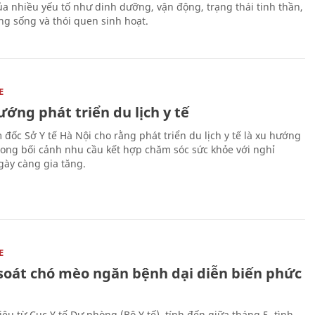
a nhiều yếu tố như dinh dưỡng, vận động, trạng thái tinh thần,
ng sống và thói quen sinh hoạt.
E
ớng phát triển du lịch y tế
 đốc Sở Y tế Hà Nội cho rằng phát triển du lịch y tế là xu hướng
trong bối cảnh nhu cầu kết hợp chăm sóc sức khỏe với nghỉ
ày càng gia tăng.
E
soát chó mèo ngăn bệnh dại diễn biến phức
iệu từ Cục Y tế Dự phòng (Bộ Y tế), tính đến giữa tháng 5, tình