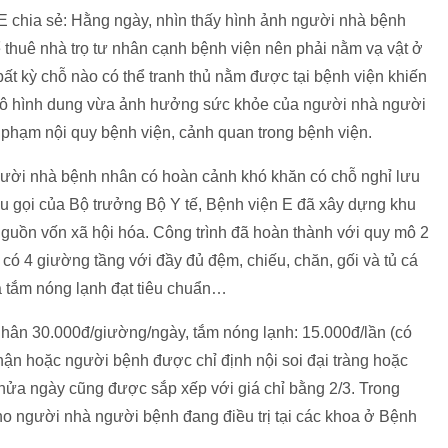
 chia sẻ: Hằng ngày, nhìn thấy hình ảnh người nhà bệnh
để thuê nhà trọ tư nhân cạnh bệnh viện nên phải nằm vạ vật ở
ất kỳ chỗ nào có thể tranh thủ nằm được tại bệnh viện khiến
y, vô hình dung vừa ảnh hưởng sức khỏe của người nhà người
 phạm nội quy bệnh viện, cảnh quan trong bệnh viện.
gười nhà bệnh nhân có hoàn cảnh khó khăn có chỗ nghỉ lưu
u gọi của Bộ trưởng Bộ Y tế, Bệnh viện E đã xây dựng khu
guồn vốn xã hội hóa. Công trình đã hoàn thành với quy mô 2
có 4 giường tầng với đầy đủ đệm, chiếu, chăn, gối và tủ cá
hà tắm nóng lạnh đạt tiêu chuẩn…
hân 30.000đ/giường/ngày, tắm nóng lạnh: 15.000đ/lần (có
hận hoặc người bệnh được chỉ định nội soi đại tràng hoặc
ê nửa ngày cũng được sắp xếp với giá chỉ bằng 2/3. Trong
ho người nhà người bệnh đang điều trị tại các khoa ở Bệnh