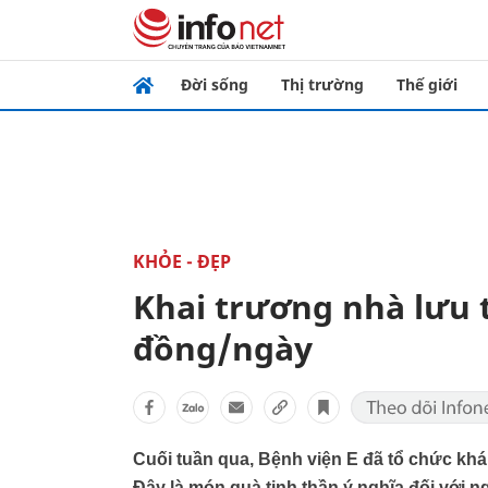
Đời sống
Thị trường
Thế giới
KHỎE - ĐẸP
Khai trương nhà lưu 
đồng/ngày
Cuối tuần qua, Bệnh viện E đã tổ chức khá
Đây là món quà tinh thần ý nghĩa đối với 