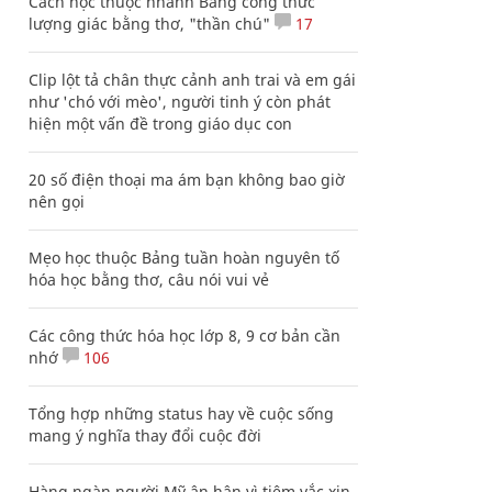
Cách học thuộc nhanh Bảng công thức
lượng giác bằng thơ, "thần chú"
17
Clip lột tả chân thực cảnh anh trai và em gái
như 'chó với mèo', người tinh ý còn phát
hiện một vấn đề trong giáo dục con
20 số điện thoại ma ám bạn không bao giờ
nên gọi
Mẹo học thuộc Bảng tuần hoàn nguyên tố
hóa học bằng thơ, câu nói vui vẻ
Các công thức hóa học lớp 8, 9 cơ bản cần
nhớ
106
Tổng hợp những status hay về cuộc sống
mang ý nghĩa thay đổi cuộc đời
Hàng ngàn người Mỹ ân hận vì tiêm vắc xin