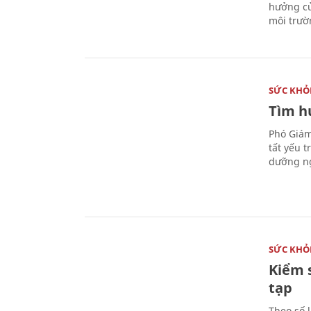
hưởng củ
môi trườ
SỨC KHỎ
Tìm hư
Phó Giám
tất yếu 
dưỡng ng
SỨC KHỎ
Kiểm 
tạp
Theo số l