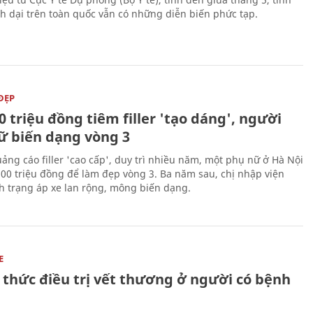
h dại trên toàn quốc vẫn có những diễn biến phức tạp.
ĐẸP
0 triệu đồng tiêm filler 'tạo dáng', người
ữ biến dạng vòng 3
uảng cáo filler 'cao cấp', duy trì nhiều năm, một phụ nữ ở Hà Nội
100 triệu đồng để làm đẹp vòng 3. Ba năm sau, chị nhập viện
nh trạng áp xe lan rộng, mông biến dạng.
E
 thức điều trị vết thương ở người có bệnh