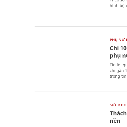
hình bện
PHỤ NỮ 
Chi 10
phụ n
Tin lời q
chi gần 
trong tì
SỨC KHỎ
Thách
nền