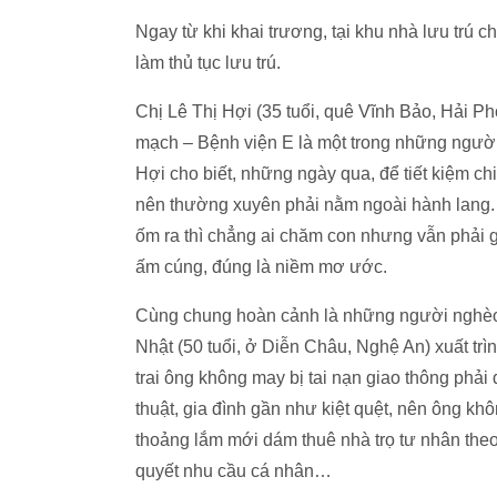
Ngay từ khi khai trương, tại khu nhà lưu trú
làm thủ tục lưu trú.
Chị Lê Thị Hợi (35 tuổi, quê Vĩnh Bảo, Hải Ph
mạch – Bệnh viện E là một trong những người 
Hợi cho biết, những ngày qua, để tiết kiệm ch
nên thường xuyên phải nằm ngoài hành lang. T
ốm ra thì chẳng ai chăm con nhưng vẫn phải
ấm cúng, đúng là niềm mơ ước.
Cùng chung hoàn cảnh là những người nghèo,
Nhật (50 tuổi, ở Diễn Châu, Nghệ An) xuất trì
trai ông không may bị tai nạn giao thông phải 
thuật, gia đình gần như kiệt quệt, nên ông kh
thoảng lắm mới dám thuê nhà trọ tư nhân theo g
quyết nhu cầu cá nhân…