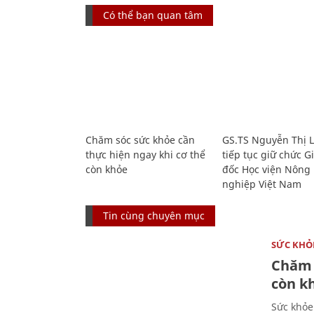
Có thể bạn quan tâm
Chăm sóc sức khỏe cần
GS.TS Nguyễn Thị 
thực hiện ngay khi cơ thể
tiếp tục giữ chức 
còn khỏe
đốc Học viện Nông
nghiệp Việt Nam
Tin cùng chuyên mục
SỨC KHỎ
Chăm 
còn k
Sức khỏe