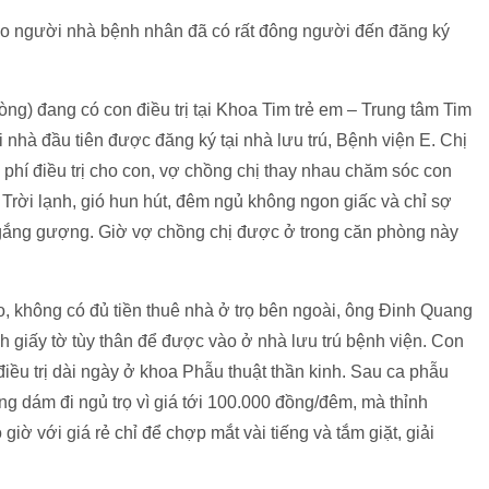
 cho người nhà bệnh nhân đã có rất đông người đến đăng ký
òng) đang có con điều trị tại Khoa Tim trẻ em – Trung tâm Tim
nhà đầu tiên được đăng ký tại nhà lưu trú, Bệnh viện E. Chị
i phí điều trị cho con, vợ chồng chị thay nhau chăm sóc con
rời lạnh, gió hun hút, đêm ngủ không ngon giấc và chỉ sợ
 gắng gượng. Giờ vợ chồng chị được ở trong căn phòng này
 không có đủ tiền thuê nhà ở trọ bên ngoài, ông Đinh Quang
nh giấy tờ tùy thân để được vào ở nhà lưu trú bệnh viện. Con
điều trị dài ngày ở khoa Phẫu thuật thần kinh. Sau ca phẫu
ông dám đi ngủ trọ vì giá tới 100.000 đồng/đêm, mà thỉnh
iờ với giá rẻ chỉ để chợp mắt vài tiếng và tắm giặt, giải