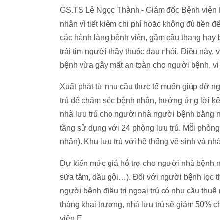
GS.TS Lê Ngọc Thành - Giám đốc Bệnh viện E
nhân vì tiết kiệm chi phí hoặc không đủ tiền 
các hành làng bệnh viện, gầm cầu thang hay b
trái tim người thầy thuốc đau nhói. Điều nà
bệnh vừa gây mất an toàn cho người bệnh, vi
Xuất phát từ nhu cầu thực tế muốn giúp đỡ n
trú để chăm sóc bệnh nhân, hưởng ứng lời kê
nhà lưu trú cho người nhà người bệnh bằng n
tầng sử dụng với 24 phòng lưu trú. Mỗi phòng 
nhân). Khu lưu trú với hệ thống vệ sinh và n
Dự kiến mức giá hỗ trợ cho người nhà bệnh n
sữa tắm, dầu gội…). Đối với người bệnh lọc t
người bệnh điều trị ngoại trú có nhu cầu thu
tháng khai trương, nhà lưu trú sẽ giảm 50% c
viện E.