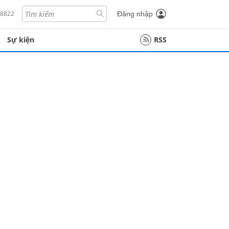
18822
Đăng nhập
Sự kiện
RSS