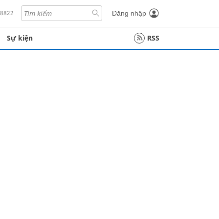
18822
Đăng nhập
Sự kiện
RSS