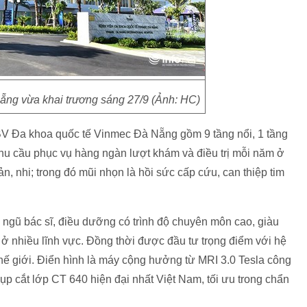
ẵng vừa khai trương sáng 27/9 (Ảnh: HC)
BV Đa khoa quốc tế Vinmec Đà Nẵng gồm 9 tầng nổi, 1 tầng
u cầu phục vụ hàng ngàn lượt khám và điều trị mỗi năm ở
n, nhi; trong đó mũi nhọn là hồi sức cấp cứu, can thiệp tim
ngũ bác sĩ, điều dưỡng có trình độ chuyên môn cao, giàu
ở nhiều lĩnh vực. Đồng thời được đầu tư trọng điểm với hệ
 thế giới. Điển hình là máy cộng hưởng từ MRI 3.0 Tesla công
hụp cắt lớp CT 640 hiện đại nhất Việt Nam, tối ưu trong chẩn