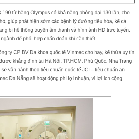
 HQ 190 từ hãng Olympus có khả năng phóng đại 130 lần, cho
nhỏ, giúp phát hiện sớm các bệnh lý đường tiêu hóa, kể cả
ng bị hệ thống truyền âm thanh và hình ảnh HD trực tuyến,
u ngành để phối hợp chẩn đoán khi cần thiết.
 ty CP BV Đa khoa quốc tế Vinmec cho hay, kế thừa uy tín
 được khẳng định tại Hà Nội, TP.HCM, Phú Quốc, Nha Trang
ẽ vận hành theo tiêu chuẩn quốc tế JCI – tiêu chuẩn an
mec Đà Nẵng sẽ hoạt động phi lợi nhuận, vì lợi ích cộng