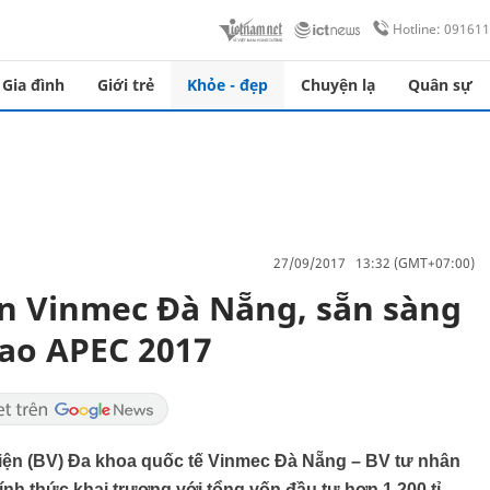
Hotline: 09161
Gia đình
Giới trẻ
Khỏe - đẹp
Chuyện lạ
Quân sự
27/09/2017 13:32 (GMT+07:00)
n Vinmec Đà Nẵng, sẵn sàng
cao APEC 2017
viện (BV) Đa khoa quốc tế Vinmec Đà Nẵng – BV tư nhân
ính thức khai trương với tổng vốn đầu tư hơn 1.200 tỉ