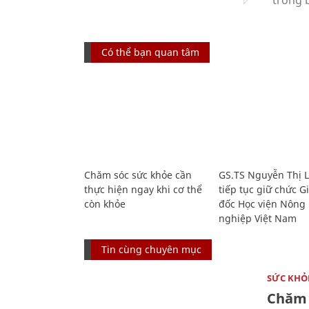
Có thể bạn quan tâm
Chăm sóc sức khỏe cần
GS.TS Nguyễn Thị 
thực hiện ngay khi cơ thể
tiếp tục giữ chức 
còn khỏe
đốc Học viện Nông
nghiệp Việt Nam
Tin cùng chuyên mục
SỨC KHỎ
Chăm 