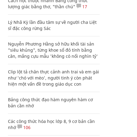
Cách học thuộc nhanh Bảng công thức
lượng giác bằng thơ, "thần chú"
17
Lý Nhã Kỳ lần đầu tâm sự về người cha Liệt
sĩ đặc công rừng Sác
Nguyễn Phương Hằng sở hữu khối tài sản
"siêu khủng", từng khoe sổ đỏ tính bằng
cân, mắng cựu mẫu 'không có nổi nghìn tỷ'
Clip lột tả chân thực cảnh anh trai và em gái
như 'chó với mèo', người tinh ý còn phát
hiện một vấn đề trong giáo dục con
Bảng công thức đạo hàm nguyên hàm cơ
bản cần nhớ
Các công thức hóa học lớp 8, 9 cơ bản cần
nhớ
106