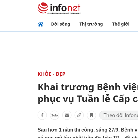
Đời sống
Thị trường
Thế giới
KHỎE - ĐẸP
Khai trương Bệnh việ
phục vụ Tuần lễ Cấp 
Sau hơn 1 năm thi công, sáng 27/9, Bệnh 
có quy mô lớn nhất trên địa bàn TP – đã ch