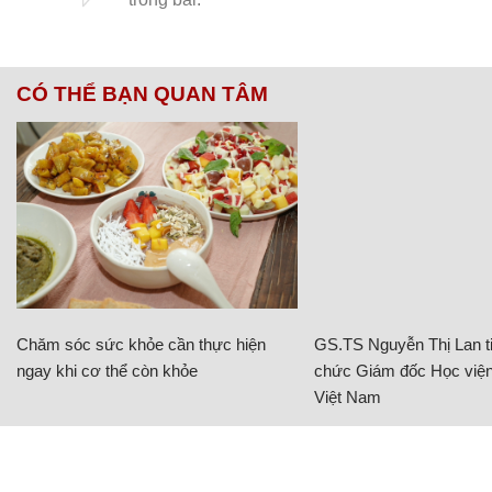
CÓ THỂ BẠN QUAN TÂM
Chăm sóc sức khỏe cần thực hiện
GS.TS Nguyễn Thị Lan ti
ngay khi cơ thể còn khỏe
chức Giám đốc Học viện
Việt Nam