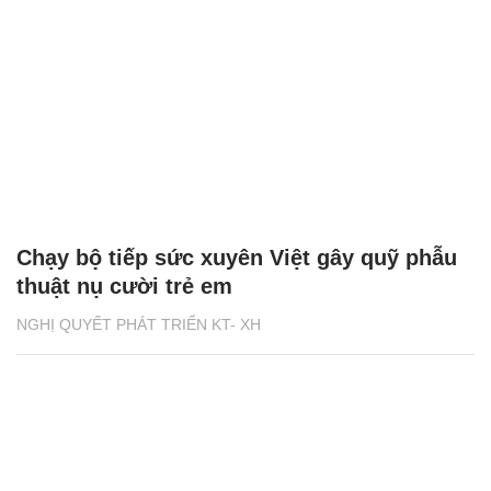
Chạy bộ tiếp sức xuyên Việt gây quỹ phẫu
thuật nụ cười trẻ em
NGHỊ QUYẾT PHÁT TRIỂN KT- XH