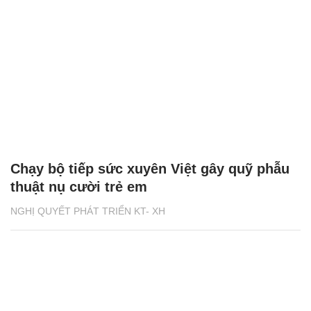
Chạy bộ tiếp sức xuyên Việt gây quỹ phẫu
thuật nụ cười trẻ em
NGHỊ QUYẾT PHÁT TRIỂN KT- XH