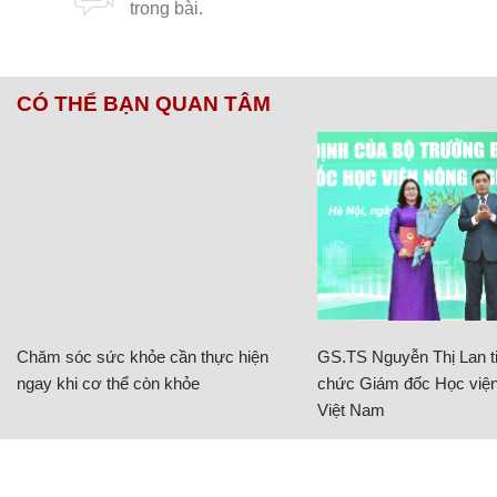
CÓ THỂ BẠN QUAN TÂM
Chăm sóc sức khỏe cần thực hiện
GS.TS Nguyễn Thị Lan ti
ngay khi cơ thể còn khỏe
chức Giám đốc Học viện
Việt Nam