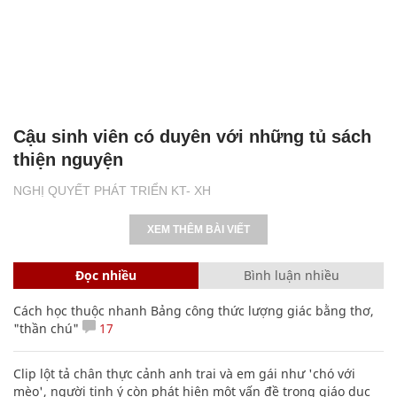
Cậu sinh viên có duyên với những tủ sách
thiện nguyện
NGHỊ QUYẾT PHÁT TRIỂN KT- XH
XEM THÊM BÀI VIẾT
Đọc nhiều
Bình luận nhiều
Cách học thuộc nhanh Bảng công thức lượng giác bằng thơ,
"thần chú"
17
Clip lột tả chân thực cảnh anh trai và em gái như 'chó với
mèo', người tinh ý còn phát hiện một vấn đề trong giáo dục