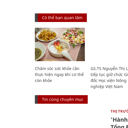
Có thể bạn quan tâm
Chăm sóc sức khỏe cần
GS.TS Nguyễn Thị 
thực hiện ngay khi cơ thể
tiếp tục giữ chức 
còn khỏe
đốc Học viện Nông
nghiệp Việt Nam
Tin cùng chuyên mục
THỊ TRƯ
‘Hành 
Tổng Đ