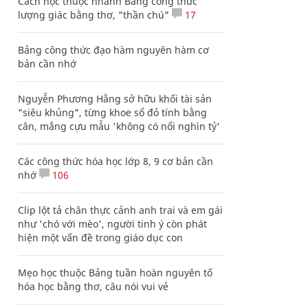
Cách học thuộc nhanh Bảng công thức
lượng giác bằng thơ, "thần chú"
17
Bảng công thức đạo hàm nguyên hàm cơ
bản cần nhớ
Nguyễn Phương Hằng sở hữu khối tài sản
"siêu khủng", từng khoe sổ đỏ tính bằng
cân, mắng cựu mẫu 'không có nổi nghìn tỷ'
Các công thức hóa học lớp 8, 9 cơ bản cần
nhớ
106
Clip lột tả chân thực cảnh anh trai và em gái
như 'chó với mèo', người tinh ý còn phát
hiện một vấn đề trong giáo dục con
Mẹo học thuộc Bảng tuần hoàn nguyên tố
hóa học bằng thơ, câu nói vui vẻ