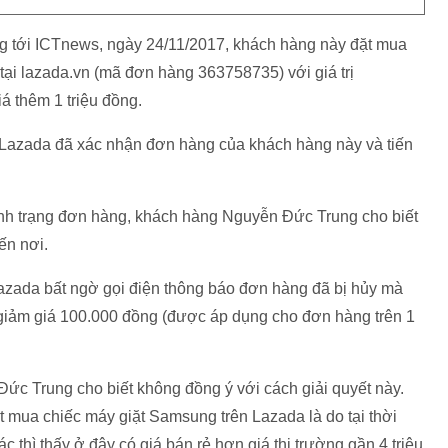
 tới ICTnews, ngày 24/11/2017, khách hàng này đặt mua
ại lazada.vn (mã đơn hàng 363758735) với giá trị
 thêm 1 triệu đồng.
ía Lazada đã xác nhận đơn hàng của khách hàng này và tiến
tình trạng đơn hàng, khách hàng Nguyễn Đức Trung cho biết
ến nơi.
azada bất ngờ gọi điện thông báo đơn hàng đã bị hủy mà
ã giảm giá 100.000 đồng (được áp dụng cho đơn hàng trên 1
c Trung cho biết không đồng ý với cách giải quyết này.
t mua chiếc máy giặt Samsung trên Lazada là do tại thời
 thì thấy ở đây có giá bán rẻ hơn giá thị trường gần 4 triệu