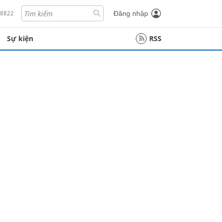
18822
Đăng nhập
Sự kiện
RSS