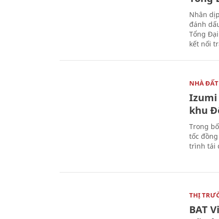
Nhân dịp
đánh dấu
Tổng Đại
kết nối t
NHÀ ĐẤT
Izumi 
khu Đ
Trong bố
tốc đồng
trình tái
THỊ TRƯ
BAT V