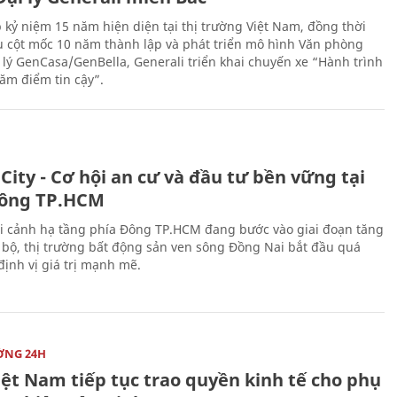
 kỷ niệm 15 năm hiện diện tại thị trường Việt Nam, đồng thời
 cột mốc 10 năm thành lập và phát triển mô hình Văn phòng
 lý GenCasa/GenBella, Generali triển khai chuyến xe “Hành trình
răm điểm tin cậy”.
City - Cơ hội an cư và đầu tư bền vững tại
ông TP.HCM
i cảnh hạ tầng phía Đông TP.HCM đang bước vào giai đoạn tăng
 bộ, thị trường bất động sản ven sông Đồng Nai bắt đầu quá
 định vị giá trị mạnh mẽ.
ỜNG 24H
iệt Nam tiếp tục trao quyền kinh tế cho phụ