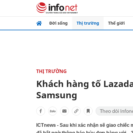
Đời sống
Thị trường
Thế giới
THỊ TRƯỜNG
Khách hàng tố Lazad
Samsung
ICTnews - Sau khi xác nhận sẽ giao chiếc m
đã bất ngờ thông báo hủy đơn hàng với... 