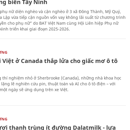
ng biên Tây Ninh
phụ nữ diện nghèo và cận nghèo ở 3 xã Đông Thành, Mỹ Quý,
 Lập vừa tiếp cận nguồn vốn vay không lãi suất từ chương trình
yền cho phụ nữ” do BAT Việt Nam cùng Hội Liên hiệp Phụ nữ
Ninh triển khai giai đoạn 2025-2026.
ỜNG
 Việt ở Canada thắp lửa cho giấc mơ ô tô
 thí nghiệm nhỏ ở Sherbrooke (Canada), những nhà khoa học
lặng lẽ nghiên cứu pin, thuật toán và AI cho ô tô điện – với
 một ngày sẽ ứng dụng trên xe Việt.
ỜNG
ươi thanh trùng ít đường Dalatmilk - lựa