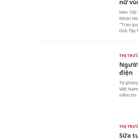
nữ vù
Hơn 100 
Nhơn Hòa
“Trao qu
tỉnh Tây 
THỊ TRƯ
Người
điện
Từ phòng
Việt Nam 
niềm tin
THỊ TRƯ
Sữa t