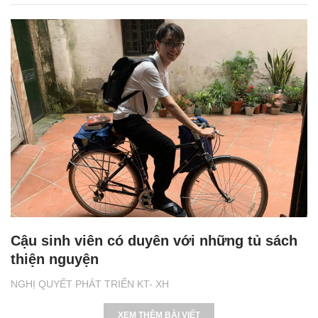
Cậu sinh viên có duyên với những tủ sách
thiện nguyện
NGHỊ QUYẾT PHÁT TRIỂN KT- XH
XEM THÊM BÀI VIẾT