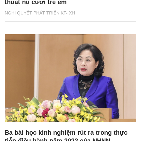
thuật nụ cười trẻ em
NGHỊ QUYẾT PHÁT TRIỂN KT- XH
Ba bài học kinh nghiệm rút ra trong thực
tiễn điều hành năm 2022 của NHNN