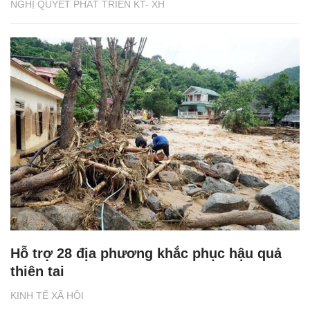
NGHỊ QUYẾT PHÁT TRIỂN KT- XH
Hỗ trợ 28 địa phương khắc phục hậu quả
thiên tai
KINH TẾ XÃ HỘI