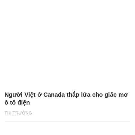
Người Việt ở Canada thắp lửa cho giấc mơ
ô tô điện
THỊ TRƯỜNG