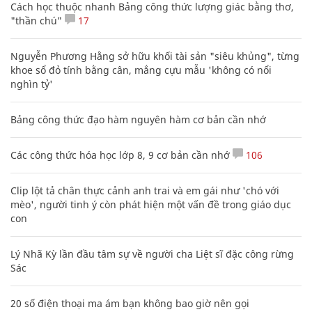
Cách học thuộc nhanh Bảng công thức lượng giác bằng thơ,
"thần chú"
17
Nguyễn Phương Hằng sở hữu khối tài sản "siêu khủng", từng
khoe sổ đỏ tính bằng cân, mắng cựu mẫu 'không có nổi
nghìn tỷ'
Bảng công thức đạo hàm nguyên hàm cơ bản cần nhớ
Các công thức hóa học lớp 8, 9 cơ bản cần nhớ
106
Clip lột tả chân thực cảnh anh trai và em gái như 'chó với
mèo', người tinh ý còn phát hiện một vấn đề trong giáo dục
con
Lý Nhã Kỳ lần đầu tâm sự về người cha Liệt sĩ đặc công rừng
Sác
20 số điện thoại ma ám bạn không bao giờ nên gọi