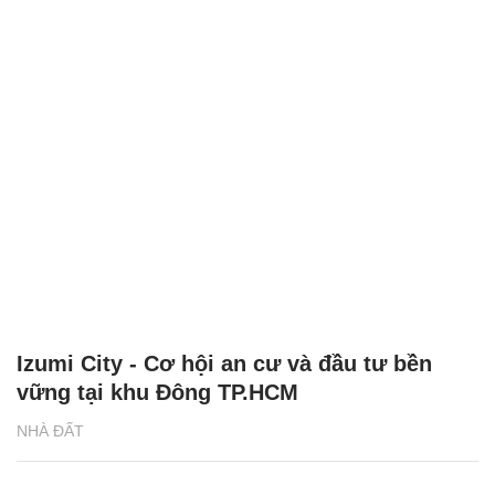
Izumi City - Cơ hội an cư và đầu tư bền
vững tại khu Đông TP.HCM
NHÀ ĐẤT