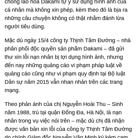
chống lão hóa Dakami tự ý sử dụng hình ảnh của
cá nhân mà không xin phép, kèm theo đó là bịa ra
những câu chuyện không có thật nhằm đánh lừa
người tiêu dùng.
Mặc dù ngày 15/4 công ty Thịnh Tâm Đường – nhà
phân phối độc quyền sản phẩm Dakami – đã gửi
thư xin lỗi nạn nhân bị lợi dụng hình ảnh, nhưng
đến nay những quảng cáo vi phạm pháp luật về
quảng cáo cũng như vi phạm quy định tại Bộ luật
Dân sự năm 2015 vẫn nhan nhản trên các trang
mạng.
Theo phản ánh của chị Nguyễn Hoài Thu – Sinh
năm 1988, trú tại quận Đống Đa, Hà Nội, là nạn
nhân trong vụ việc nói trên – mặc dù chị đã nhận
được văn bản xin lỗi của công ty Thịnh Tâm Đường
do chính Giám đốc Nguyễn Văn Minh ký kèm cam