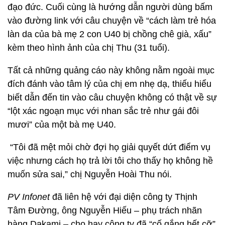
đạo đức. Cuối cùng là hướng dẫn người dùng bấm
vào đường link với câu chuyện về “cách làm trẻ hóa
làn da của bà mẹ 2 con U40 bị chồng chê già, xấu”
kèm theo hình ảnh của chị Thu (31 tuổi).
Tất cả những quảng cáo này không nằm ngoài mục
đích đánh vào tâm lý của chị em nhẹ dạ, thiếu hiểu
biết dẫn đến tin vào câu chuyện không có thật về sự
“lột xác ngoạn mục với nhan sắc trẻ như gái đôi
mươi” của một bà mẹ U40.
“Tôi đã mệt mỏi chờ đợi họ giải quyết dứt điểm vụ
việc nhưng cách họ trả lời tôi cho thấy họ không hề
muốn sửa sai,” chị Nguyễn Hoài Thu nói.
PV Infonet
đã liên hệ với đại diện công ty Thịnh
Tâm Đường, ông Nguyễn Hiếu – phụ trách nhãn
hàng Dakami – cho hay công ty đã “cố gắng hết cỡ”