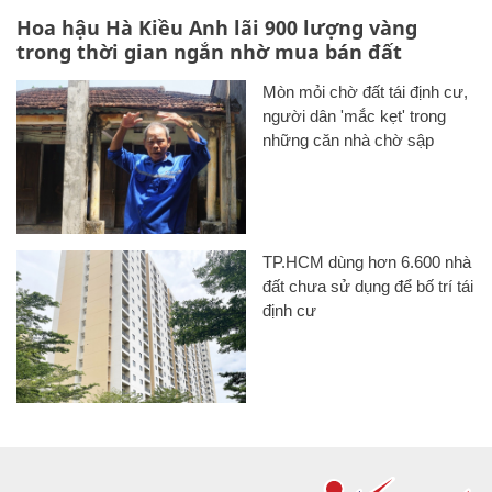
Hoa hậu Hà Kiều Anh lãi 900 lượng vàng
trong thời gian ngắn nhờ mua bán đất
Mòn mỏi chờ đất tái định cư,
người dân 'mắc kẹt' trong
những căn nhà chờ sập
TP.HCM dùng hơn 6.600 nhà
đất chưa sử dụng để bố trí tái
định cư