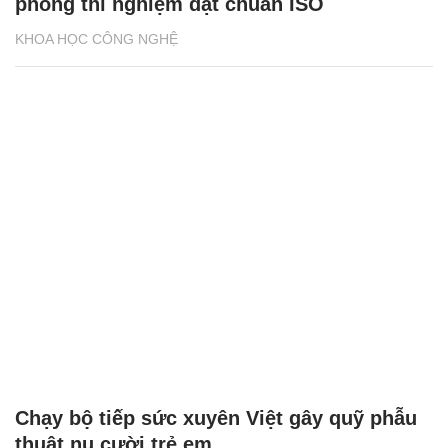
phòng thí nghiệm đạt chuẩn ISO
KHOA HỌC CÔNG NGHỆ
Chạy bộ tiếp sức xuyên Việt gây quỹ phẫu
thuật nụ cười trẻ em