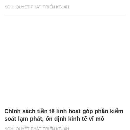
NGHỊ QUYẾT PHÁT TRIỂN KT- XH
Chính sách tiền tệ linh hoạt góp phần kiểm
soát lạm phát, ổn định kinh tế vĩ mô
NGHỊ QUYẾT PHÁT TRIỂN KT- XH