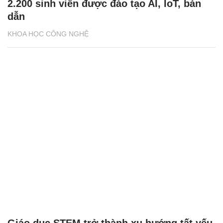
2.200 sinh viên được đào tạo AI, IoT, bán
dẫn
KHOA HỌC CÔNG NGHỆ
Giáo dục STEM trở thành xu hướng tất yếu,