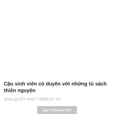
Cậu sinh viên có duyên với những tủ sách
thiện nguyện
NGHỊ QUYẾT PHÁT TRIỂN KT- XH
XEM THÊM BÀI VIẾT