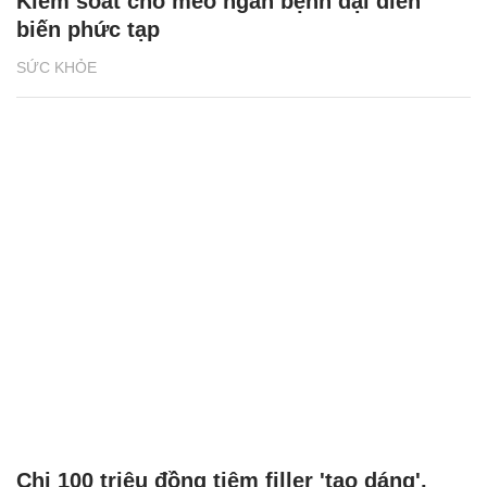
Kiểm soát chó mèo ngăn bệnh dại diễn
biến phức tạp
SỨC KHỎE
Chi 100 triệu đồng tiêm filler 'tạo dáng',