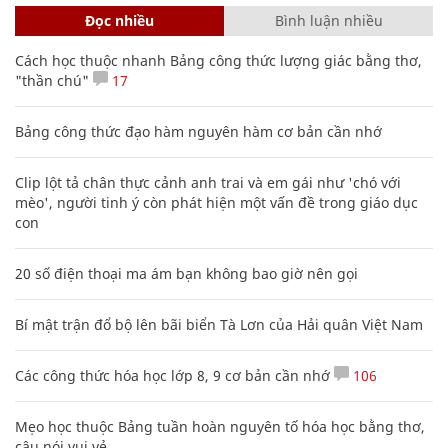
Đọc nhiều
Bình luận nhiều
Cách học thuộc nhanh Bảng công thức lượng giác bằng thơ,
"thần chú"
17
Bảng công thức đạo hàm nguyên hàm cơ bản cần nhớ
Clip lột tả chân thực cảnh anh trai và em gái như 'chó với
mèo', người tinh ý còn phát hiện một vấn đề trong giáo dục
con
20 số điện thoại ma ám bạn không bao giờ nên gọi
Bí mật trận đổ bộ lên bãi biển Tà Lơn của Hải quân Việt Nam
Các công thức hóa học lớp 8, 9 cơ bản cần nhớ
106
Mẹo học thuộc Bảng tuần hoàn nguyên tố hóa học bằng thơ,
câu nói vui vẻ