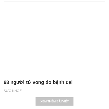
68 người tử vong do bệnh dại
SỨC KHỎE
XEM THÊM BÀI VIẾT