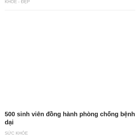
KHỎE - ĐẸP
500 sinh viên đồng hành phòng chống bệnh
dại
SỨC KHỎE