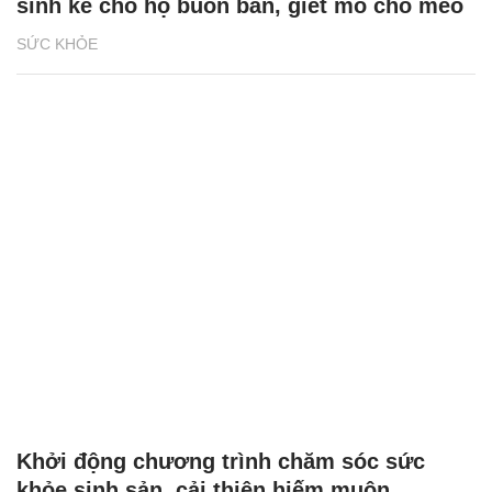
sinh kế cho hộ buôn bán, giết mổ chó mèo
SỨC KHỎE
Khởi động chương trình chăm sóc sức
khỏe sinh sản, cải thiện hiếm muộn