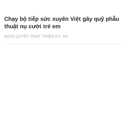
Chạy bộ tiếp sức xuyên Việt gây quỹ phẫu
thuật nụ cười trẻ em
NGHỊ QUYẾT PHÁT TRIỂN KT- XH