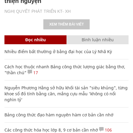
thiện nguyện
NGHỊ QUYẾT PHÁT TRIỂN KT- XH
XEM THÊM BÀI VIẾT
Đọc nhiều
Bình luận nhiều
Nhiều điểm bất thường ở bằng đại học của Lý Nhã Kỳ
Cách học thuộc nhanh Bảng công thức lượng giác bằng thơ,
"thần chú"
17
Nguyễn Phương Hằng sở hữu khối tài sản "siêu khủng", từng
khoe sổ đỏ tính bằng cân, mắng cựu mẫu 'không có nổi
nghìn tỷ'
Bảng công thức đạo hàm nguyên hàm cơ bản cần nhớ
Các công thức hóa học lớp 8, 9 cơ bản cần nhớ
106