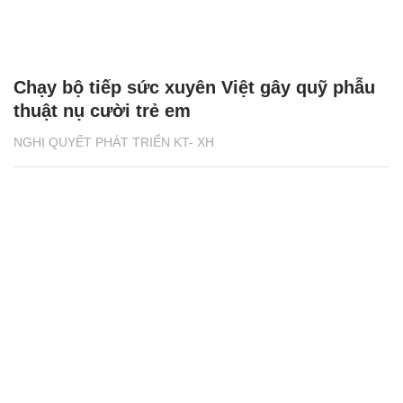
Chạy bộ tiếp sức xuyên Việt gây quỹ phẫu
thuật nụ cười trẻ em
NGHỊ QUYẾT PHÁT TRIỂN KT- XH