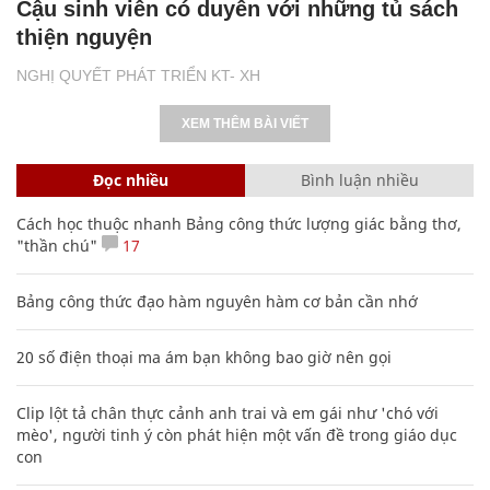
Cậu sinh viên có duyên với những tủ sách
thiện nguyện
NGHỊ QUYẾT PHÁT TRIỂN KT- XH
XEM THÊM BÀI VIẾT
Đọc nhiều
Bình luận nhiều
Cách học thuộc nhanh Bảng công thức lượng giác bằng thơ,
"thần chú"
17
Bảng công thức đạo hàm nguyên hàm cơ bản cần nhớ
20 số điện thoại ma ám bạn không bao giờ nên gọi
Clip lột tả chân thực cảnh anh trai và em gái như 'chó với
mèo', người tinh ý còn phát hiện một vấn đề trong giáo dục
con