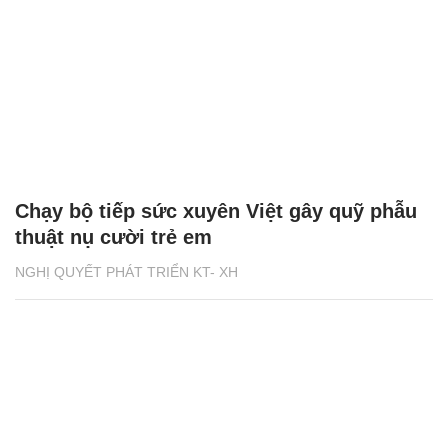
Chạy bộ tiếp sức xuyên Việt gây quỹ phẫu
thuật nụ cười trẻ em
NGHỊ QUYẾT PHÁT TRIỂN KT- XH