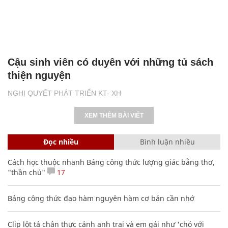
Cậu sinh viên có duyên với những tủ sách
thiện nguyện
NGHỊ QUYẾT PHÁT TRIỂN KT- XH
XEM THÊM BÀI VIẾT
Đọc nhiều
Bình luận nhiều
Cách học thuộc nhanh Bảng công thức lượng giác bằng thơ,
"thần chú"
17
Bảng công thức đạo hàm nguyên hàm cơ bản cần nhớ
Clip lột tả chân thực cảnh anh trai và em gái như 'chó với