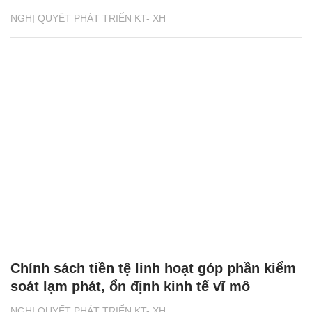
NGHỊ QUYẾT PHÁT TRIỂN KT- XH
Chính sách tiền tệ linh hoạt góp phần kiểm
soát lạm phát, ổn định kinh tế vĩ mô
NGHỊ QUYẾT PHÁT TRIỂN KT- XH