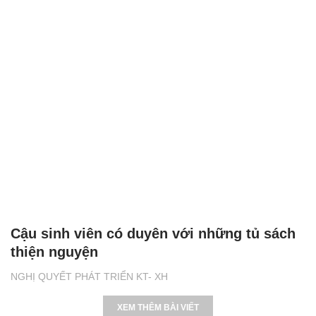
Cậu sinh viên có duyên với những tủ sách
thiện nguyện
NGHỊ QUYẾT PHÁT TRIỂN KT- XH
XEM THÊM BÀI VIẾT