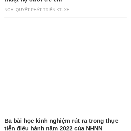
NGHỊ QUYẾT PHÁT TRIỂN KT- XH
Ba bài học kinh nghiệm rút ra trong thực
tiễn điều hành năm 2022 của NHNN