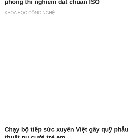
phòng thí nghiệm đạt chuẩn ISO
KHOA HỌC CÔNG NGHỆ
Chạy bộ tiếp sức xuyên Việt gây quỹ phẫu
thuật nụ cười trẻ em